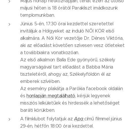
Május hónap hétköznapjain, tehát ezen az utolsó
májusi héten is 18 órától Parakliszt imádkozunk
templomunkban.
Június 5-én, 17:30 órai kezdettel szeretettel
invitáljuk a Hölgyeket az induló NŐI KÖR első
alkalmára. A Női Kör vezetője Dr. Dénes Viktória,
aki az előadást követően szívesen vesz ötleteket
a továbbiakra vonatkozóan.
Az első alkalmon Balla Ede gyönyörű, székely
magyarságával tart előadást a Babba Mária
tiszteletéről, ahogy az, Székelyföldön él az
emberek szívében.
Az esemény plakátja a Parókia facebook oldalán
és
honlapján megtalálható
, kérjük legyenek
missziós lelkületűek és hirdessék a lehetőséget
baráti körükben.
A filmklubot folytatjuk az
Apa
című filmmel június
29-én, hétfőn 18:00 órai kezdettel.