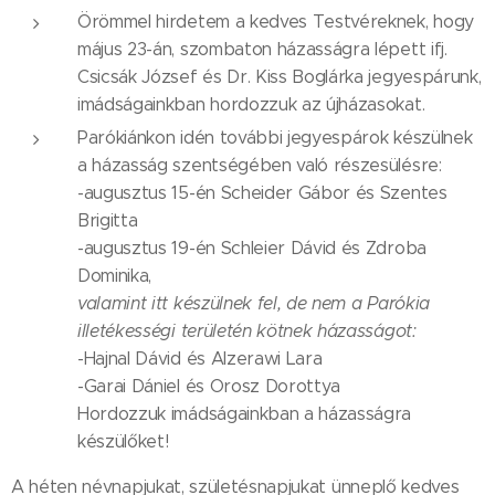
Örömmel hirdetem a kedves Testvéreknek, hogy
május 23-án, szombaton házasságra lépett ifj.
Csicsák József és Dr. Kiss Boglárka jegyespárunk,
imádságainkban hordozzuk az újházasokat.
Parókiánkon idén további jegyespárok készülnek
a házasság szentségében való részesülésre:
-augusztus 15-én Scheider Gábor és Szentes
Brigitta
-augusztus 19-én Schleier Dávid és Zdroba
Dominika,
valamint itt készülnek fel, de nem a Parókia
illetékességi területén kötnek házasságot:
-Hajnal Dávid és Alzerawi Lara
-Garai Dániel és Orosz Dorottya
Hordozzuk imádságainkban a házasságra
készülőket!
A héten névnapjukat, születésnapjukat ünneplő kedves