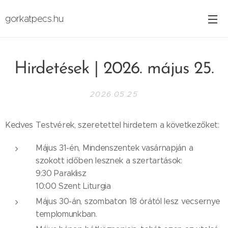
gorkatpecs.hu
Hirdetések | 2026. május 25.
2026.05.25
Kedves Testvérek, szeretettel hirdetem a következőket:
Május 31-én, Mindenszentek vasárnapján a
szokott időben lesznek a szertartások:
9:30 Paraklisz
10:00 Szent Liturgia
Május 30-án, szombaton 18 órától lesz vecsernye
templomunkban.