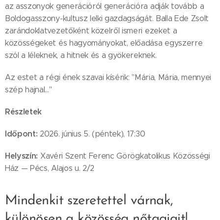
az asszonyok generációról generációra adják tovább a
Boldogasszony-kultusz lelki gazdagságát. Balla Ede Zsolt
zarándoklatvezetőként közelről ismeri ezeket a
közösségeket és hagyományokat, előadása egyszerre
szól a léleknek, a hitnek és a gyökereknek.
Az estet a régi ének szavai kísérik: "Mária, Mária, mennyei
szép hajnal…"
Részletek
Időpont:
2026. június 5. (péntek), 17:30
Helyszín
:
Xavéri Szent Ferenc Görögkatolikus Közösségi
Ház — Pécs, Alajos u. 2/2
Mindenkit szeretettel várnak,
különösen a közösség nőtagjait!