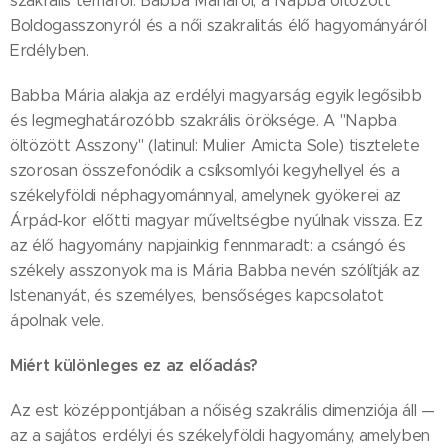
szakrális témáról: Babba Máriáról, a Napba öltözött
Boldogasszonyról és a női szakralitás élő hagyományáról
Erdélyben.
Babba Mária alakja az erdélyi magyarság egyik legősibb
és legmeghatározóbb szakrális öröksége. A "Napba
öltözött Asszony" (latinul: Mulier Amicta Sole) tisztelete
szorosan összefonódik a csíksomlyói kegyhellyel és a
székelyföldi néphagyománnyal, amelynek gyökerei az
Árpád-kor előtti magyar műveltségbe nyúlnak vissza. Ez
az élő hagyomány napjainkig fennmaradt: a csángó és
székely asszonyok ma is Mária Babba nevén szólítják az
Istenanyát, és személyes, bensőséges kapcsolatot
ápolnak vele.
Miért különleges ez az előadás?
Az est középpontjában a nőiség szakrális dimenziója áll —
az a sajátos erdélyi és székelyföldi hagyomány, amelyben