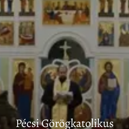
Pécsi Görögkatolikus