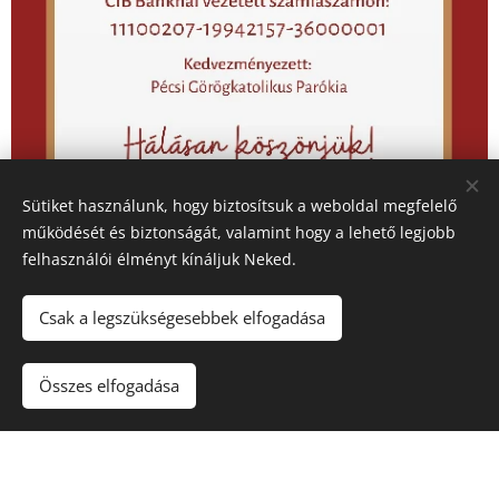
Sütiket használunk, hogy biztosítsuk a weboldal megfelelő
működését és biztonságát, valamint hogy a lehető legjobb
felhasználói élményt kínáljuk Neked.
Egyházfenntartási
Csak a legszükségesebbek elfogadása
hozzájárulás
Összes elfogadása
Hálásan köszönjük mindazoknak, akik ezidáig
rendezték az egyházfenntartási
hozzájárulásukat, melyre továbbra is lehetőség