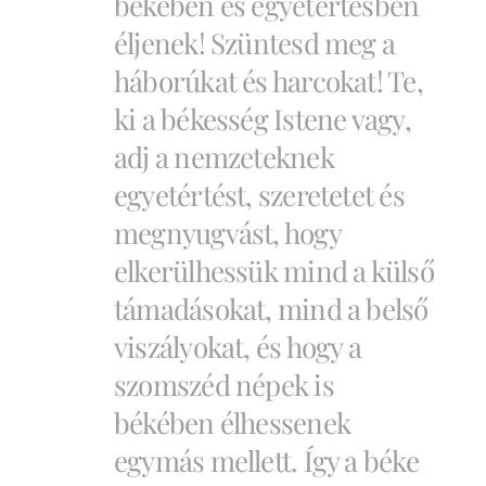
békében és egyetértésben
éljenek! Szüntesd meg a
háborúkat és harcokat! Te,
ki a békesség Istene vagy,
adj a nemzeteknek
egyetértést, szeretetet és
megnyugvást, hogy
elkerülhessük mind a külső
támadásokat, mind a belső
viszályokat, és hogy a
szomszéd népek is
békében élhessenek
egymás mellett. Így a béke