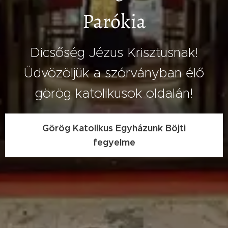
Parókia
Dicsőség Jézus Krisztusnak!
Üdvözöljük a szórványban élő
görög katolikusok oldalán!
Görög Katolikus Egyházunk Böjti
fegyelme