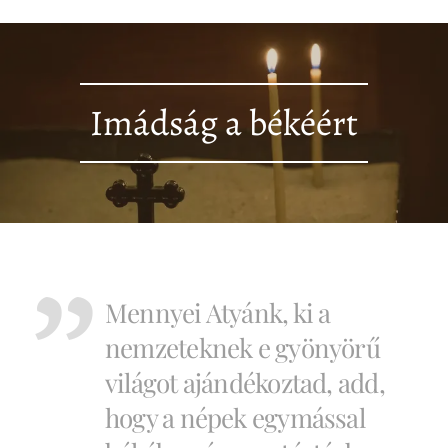
Imádság a békéért
Mennyei Atyánk, ki a
nemzeteknek e gyönyörű
világot ajándékoztad, add,
hogy a népek egymással