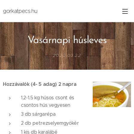
gorkatpecs.hu
Vasárnapi húsleves
2020.03.22
Hozzávalók (4- 5 adag) 2 napra
1,2-1.5 kg húsos csont és
csontos hús vegyesen
3 db sárgarépa
2 db petrezselyemgyökér
1 kis db karalábé