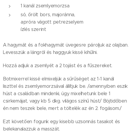
1 kanál zsemlyemorzsa
só, őrölt bors, majoránna,
apróra vágott petrezselyem
ízlés szerint
A hagymát és a fokhagymát üvegesre pároljuk az olajban.
Levesszük a lángról és haggyuk kissé kihűlni.
Hozzá adjuk a zsemlyét a 2 tojást és a fűszereket.
Botmixerrel kissé elmixeljük a sűrűséget az 1-1 kanál
liszttel és zsemlyemorzsával állítjuk be. /amennyiben eszik
húst a családban mindenki, úgy mixelhetunk bele 1
csirkemájat, vagy kb 5 dkg. világos színű húst/ Böjtidőben
én nem teszek bele, mert a töltelék az én 2. fogásom./
Ezt követően fogunk egy kisebb uzsonnás tasakot és
belekanalazzuk a masszát.