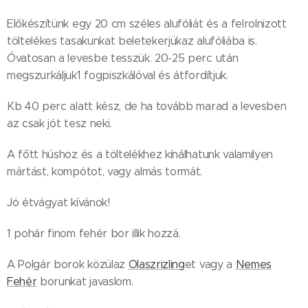
Előkészítünk egy 20 cm széles alufóliát és a felrolnizott
töltelékes tasakunkat beletekerjükaz alufóliába is.
Óvatosan a levesbe tesszük. 20-25 perc után
megszurkáljuk1 fogpiszkálóval és átfordítjuk.
Kb 40 perc alatt kész, de ha tovább marad a levesben
az csak jót tesz neki.
A főtt húshoz és a töltelékhez kínálhatunk valamilyen
mártást, kompótot, vagy almás tormát.
Jó étvágyat kívánok!
1 pohár finom fehér bor illik hozzá.
A Polgár borok közülaz
Olaszrizling
et vagy a
Nemes
Fehér
borunkat javaslom.