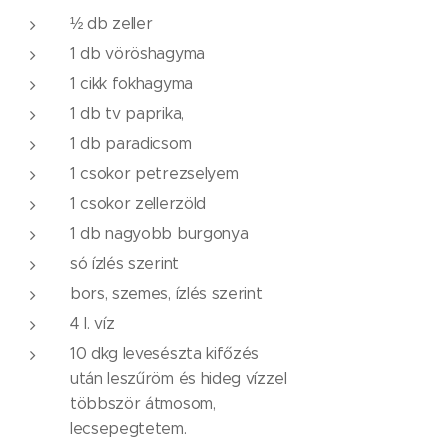
½ db zeller
1 db vöröshagyma
1 cikk fokhagyma
1 db tv paprika,
1 db paradicsom
1 csokor petrezselyem
1 csokor zellerzöld
1 db nagyobb burgonya
só ízlés szerint
bors, szemes, ízlés szerint
4 l. víz
10 dkg levesészta kifőzés
után leszűröm és hideg vízzel
többször átmosom,
lecsepegtetem.