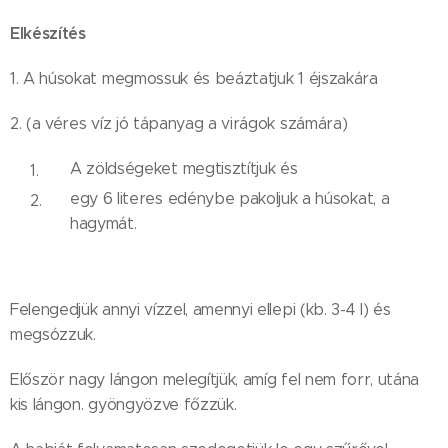
Elkészítés
1. A húsokat megmossuk és beáztatjuk 1 éjszakára
2. (a véres víz jó tápanyag a virágok számára)
A zöldségeket megtisztítjuk és
egy 6 literes edénybe pakoljuk a húsokat, a
hagymát.
Felengedjük annyi vízzel, amennyi ellepi (kb. 3-4 l) és
megsózzuk.
Először nagy lángon melegítjük, amíg fel nem forr, utána
kis lángon. gyöngyözve főzzük.