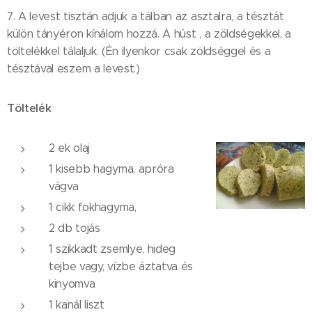
7. A levest tisztán adjuk a tálban az asztalra, a tésztát
külön tányéron kínálom hozzá. A húst , a zöldségekkel, a
töltelékkel tálaljuk. (Én ilyenkor csak zöldséggel és a
tésztával eszem a levest.)
Töltelék
2 ek olaj
1 kisebb hagyma, apróra
vágva
1 cikk fokhagyma,
2 db tojás
1 szikkadt zsemlye, hideg
tejbe vagy, vízbe áztatva és
kinyomva
1 kanál liszt