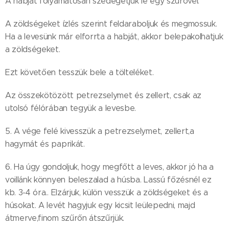
A habját folyamatosan szedegetjük le egy szűrővel.
A zöldségeket ízlés szerint feldaraboljuk és megmossuk.
Ha a levesünk már elforrta a habját, akkor belepakolhatjuk
a zöldségeket.
Ezt követően tesszük bele a tölteléket.
Az összekötözött petrezselymet és zellert, csak az
utolsó félórában tegyük a levesbe.
5. A vége felé kivesszük a petrezselymet, zellert,a
hagymát és paprikát.
6. Ha úgy gondoljuk, hogy megfőtt a leves, akkor jó ha a
voillánk könnyen beleszalad a húsba. Lassú főzésnél ez
kb. 3-4 óra.. Elzárjuk, külön vesszük a zöldségeket és a
húsokat. A levét hagyjuk egy kicsit leülepedni, majd
átmerve,finom szűrőn átszűrjük.