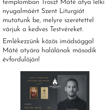
templomban Troszt Máté atya lelki
nyugalmáért Szent Liturgiát
mutatunk be, melyre szeretettel
várjuk a kedves Testvéreket.
Emlékezzünk közös imádsággal
Máté atyára halálának második
évfordulóján!