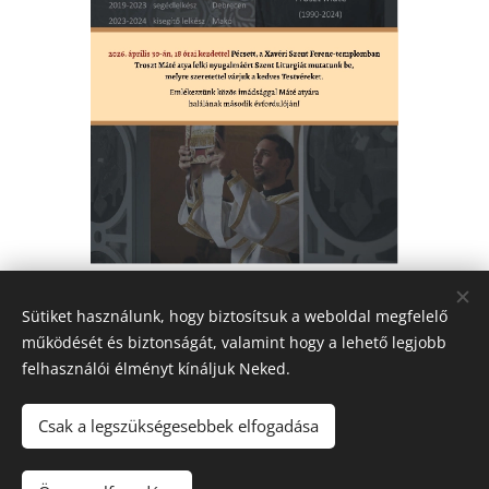
Share
Sütiket használunk, hogy biztosítsuk a weboldal megfelelő
működését és biztonságát, valamint hogy a lehető legjobb
felhasználói élményt kínáljuk Neked.
Csak a legszükségesebbek elfogadása
© 2016-2026 Pécsi Görögkatolikus Parókia | 7624 Pécs, Alajos u.
21.