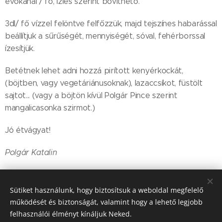
evőkanál / fő, ízlés szerint bővíthető.
3dl/ fő vízzel felöntve felfőzzük, majd tejszínes habarással
beállítjuk a sűrűségét, mennyiségét, sóval, fehérborssal
ízesítjük.
Betétnek lehet adni hozzá pirított kenyérkockát,
(böjtben, vagy vegetáriánusoknak), lazaccsíkot, füstölt
sajtot... (vagy a böjtön kívül Polgár Pince szerint
mangalicasonka szirmot.)
Jó étvágyat!
Polgár Katalin
Share
Sütiket használunk, hogy biztosítsuk a weboldal megfelelő
működését és biztonságát, valamint hogy a lehető legjobb
felhasználói élményt kínáljuk Neked.