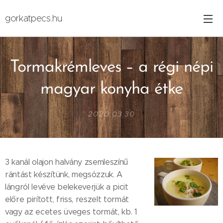
gorkatpecs.hu
Tormakrémleves – a régi népi
magyar konyha étke
2020.03.30
3 kanál olajon halvány zsemleszínű
rántást készítünk, megsózzuk. A
lángról levéve belekeverjük a picit
előre pirított, friss, reszelt tormát
vagy az ecetes üveges tormát, kb. 1