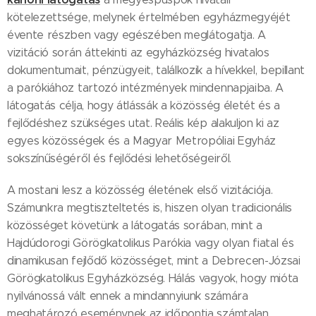
kötelezettsége, melynek értelmében egyházmegyéjét
évente részben vagy egészében meglátogatja. A
vizitáció során áttekinti az egyházközség hivatalos
dokumentumait, pénzügyeit, találkozik a hívekkel, bepillant
a parókiához tartozó intézmények mindennapjaiba. A
látogatás célja, hogy átlássák a közösség életét és a
fejlődéshez szükséges utat. Reális kép alakuljon ki az
egyes közösségek és a Magyar Metropóliai Egyház
sokszínűségéről és fejlődési lehetőségeiről.
A mostani lesz a közösség életének első vizitációja.
Számunkra megtiszteltetés is, hiszen olyan tradicionális
közösséget követünk a látogatás sorában, mint a
Hajdúdorogi Görögkatolikus Parókia vagy olyan fiatal és
dinamikusan fejlődő közösséget, mint a Debrecen-Józsai
Görögkatolikus Egyházközség. Hálás vagyok, hogy mióta
nyilvánossá vált ennek a mindannyiunk számára
meghatározó eseménynek az időpontja számtalan