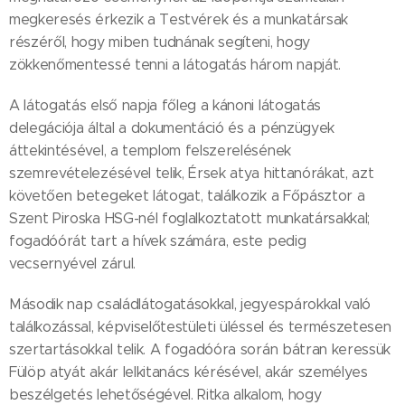
megkeresés érkezik a Testvérek és a munkatársak
részéről, hogy miben tudnának segíteni, hogy
zökkenőmentessé tenni a látogatás három napját.
A látogatás első napja főleg a kánoni látogatás
delegációja által a dokumentáció és a pénzügyek
áttekintésével, a templom felszerelésének
szemrevételezésével telik, Érsek atya hittanórákat, azt
követően betegeket látogat, találkozik a Főpásztor a
Szent Piroska HSG-nél foglalkoztatott munkatársakkal;
fogadóórát tart a hívek számára, este pedig
vecsernyével zárul.
Második nap családlátogatásokkal, jegyespárokkal való
találkozással, képviselőtestületi üléssel és természetesen
szertartásokkal telik. A fogadóóra során bátran keressük
Fülöp atyát akár lelkitanács kérésével, akár személyes
beszélgetés lehetőségével. Ritka alkalom, hogy