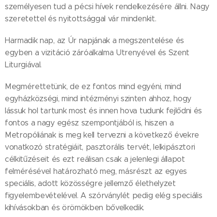
személyesen tud a pécsi hívek rendelkezésére állni. Nagy
szeretettel és nyitottsággal vár mindenkit.
Harmadik nap, az Úr napjának a megszentelése és
egyben a vizitáció záróalkalma Utrenyével és Szent
Liturgiával.
Megmérettetünk, de ez fontos mind egyéni, mind
egyházközségi, mind intézményi szinten ahhoz, hogy
lássuk hol tartunk most és innen hova tudunk fejlődni és
fontos a nagy egész szempontjából is, hiszen a
Metropóliának is meg kell tervezni a következő évekre
vonatkozó stratégiáit, pasztorális tervét, lelkipásztori
célkitűzéseit és ezt reálisan csak a jelenlegi állapot
felmérésével határozható meg, másrészt az egyes
speciális, adott közösségre jellemző élethelyzet
figyelembevételével. A szórványlét pedig elég speciális
kihívásokban és örömökben bővelkedik.