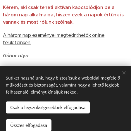
Kérem, aki csak teheti aktívan kapcsolódjon be a
három nap alkalmaiba, hiszen ezek a napok értünk is
vannak és most rólunk szólnak.
A három nap eseményei megtekinthetők online
felületeinken.
Gábor atya
Share
Sütiket használunk, hogy biztosítsuk a weboldal megfelelő
működését és biztonságát, valamint hogy a lehető legjobb
felhasználói élményt kínáljuk Neked.
Csak a legszükségesebbek elfogadása
© 2016-2026 Pécsi Görögkatolikus Parókia | 7624 Pécs, Alajos u.
21.
Összes elfogadása
Az oldalt a
Webnode
működteti
Sütik