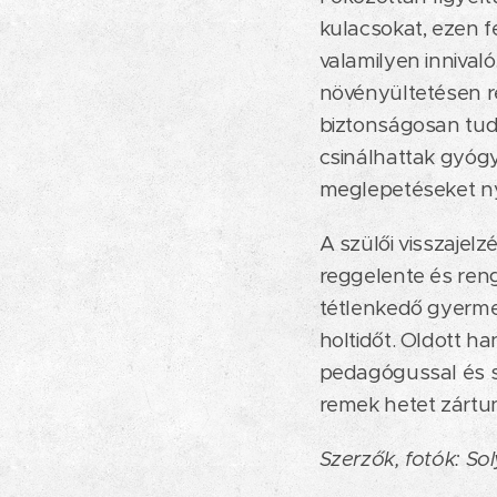
kulacsokat, ezen f
valamilyen innival
növényültetésen ré
biztonságosan tudt
csinálhattak gyóg
meglepetéseket ny
A szülői visszajelz
reggelente és ren
tétlenkedő gyermek
holtidőt. Oldott ha
pedagógussal és s
remek hetet zártu
Szerzők, fotók: S