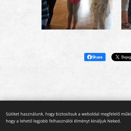
Share
Sütiket használunk, hogy biztosítsuk a weboldal megfelelő műkö
hogy a lehető legjobb felhasználói élményt kínáljuk Neked.