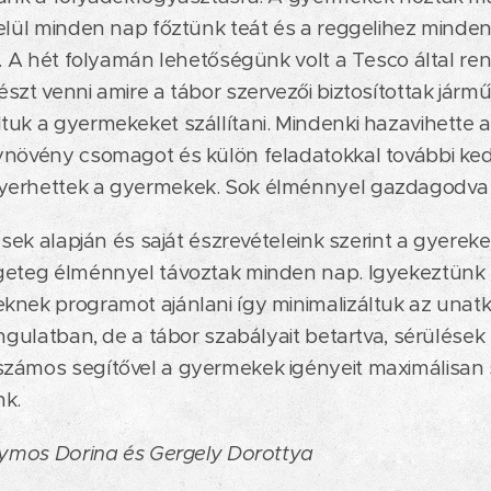
elül minden nap főztünk teát és a reggelihez minde
ó. A hét folyamán lehetőségünk volt a Tesco által re
szt venni amire a tábor szervezői biztosítottak jármű
uk a gyermekeket szállítani. Mindenki hazavihette am
ynövény csomagot és külön feladatokkal további ke
erhettek a gyermekek. Sok élménnyel gazdagodva 
ések alapján és saját észrevételeink szerint a gyereke
geteg élménnyel távoztak minden nap. Igyekeztünk
nek programot ajánlani így minimalizáltuk az unatko
ngulatban, de a tábor szabályait betartva, sérülések 
zámos segítővel a gyermekek igényeit maximálisan s
nk.
olymos Dorina és Gergely Dorottya