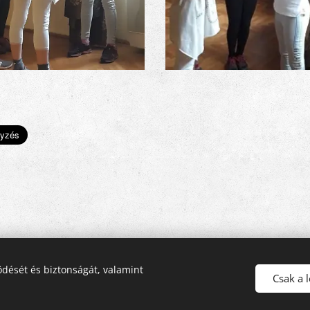
dését és biztonságát, valamint
© 2016-2026 Pécsi Görögkatolikus Parókia | 7624 Pécs, Alajos u. 21.
Csak a 
Az oldalt a
Webnode
működteti
Sütik