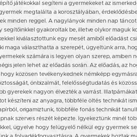
pítő játékokkal segíteni a gyermekeket az ismerked
yermek megtalálta a korosztályában, érdeklődésbe
ek minden reggel. A nagylányok minden nap táncot
y segítőinkkel gyakoroltak be, illetve olykor maguk k
kekkel kiválasztottunk egy mesét amiből előadást cs
i maga választhatta a szerepét, ügyeltünk arra, ho
ermekek számára is legyen olyan szerep, amiben n
égis jelen lehet az előadás során. Az előadás, az h
t, hogy közösen tevékenykednek némiképp egymásra ut
tosságát, önbizalmát, felelősségtudatás és közössé
 gyerekek nagyon élvezték a varrást. Illatpárnákat
tot készíteni az anyagra, többféle öltés technikát i
pírból, origamiztunk, többféle fonás technikát tanulh
pnak szerves részét képezte. Igyekeztünk minél töb
ekkel, ügyelve hogy felügyelő nélkül egy gyermek se
tünk a folyadékfogyasztásra. A gyermekek hoztak m