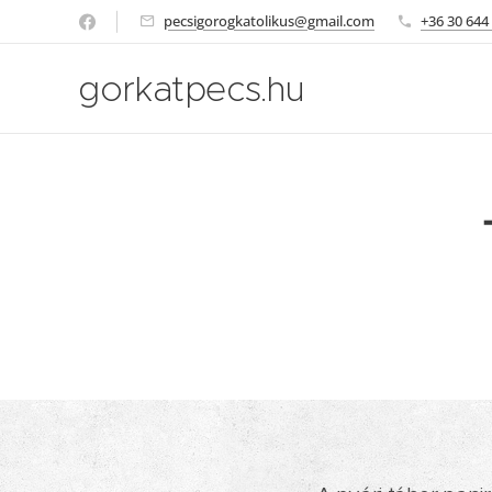
pecsigorogkatolikus@gmail.com
+36 30 644
gorkatpecs.hu