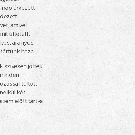
n nap érkezett
ndezett
vet, amivel
it ültetett,
dves, aranyos
tértünk haza.
k szívesen jöttek
 minden
zással töltött
nélkül két
zem előtt tartva