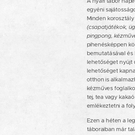
A nyári tábor napi
egyéni sajátosságo
Minden korosztály
(csapatjátékok, üg
pingpong, kézműve
pihenésképpen köz
bemutatásával és 
lehetőséget nyújt 
lehetőséget kapnak
otthon is alkalmaz
kézműves foglalko
tej, tea vagy kaka
emlékeztetni a fo
Ezen a héten a legf
táboraiban már tal