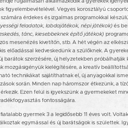
rendje rugalmasan alkalmazkodik a gyerekek igényeih
k figyelembevételével. Vegyes korosztályú csoporto
 számára érdekes és izgalmas programokkal készülün
yességi feladatok, labdajátékok, népi játékok)
és be
skedés, tánc, kiesebbeknek építő játékok)
programo
ös mesenézés kivetítőn, stb. A hét végén az elkés
kis előadással kedveskedünk a szülőknek. A gyerek
új barátok szerzésére, új helyzetekben próbálhatják 
 mozgásigényük kielégítésére, a kreatív beállított
ható technikákat sajátíthatnak el, új anyagokkal is
zások során. Minden nap háromszor étkezünk, a tízó
ó érkezik. Ezen felül is igyekszünk a gyermekeket min
lyadékfogyasztás fontosságára.
iatalabb gyermek 3 a legidősebb 11 éves volt. Voltak 
álkoztak egymással és új barátságok is születtek. I