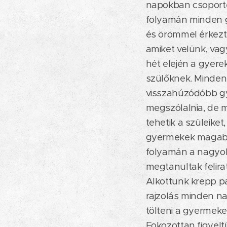
napokban csoporté
folyamán minden g
és örömmel érkezt
amiket velünk, vag
hét elején a gyere
szülőknek. Mindenk
visszahúzódóbb gy
megszólalnia, de m
tehetik a szüleike
gyermekek magabiz
folyamán a nagyobb
megtanultak felira
Alkottunk krepp pa
rajzolás minden na
tölteni a gyermek
Fokozottan figyel