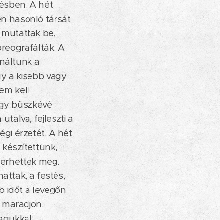
ésben. A hét
n hasonló társát
 mutattak be,
oreografálták. A
ináltunk a
gy a kisebb vagy
em kell
ogy büszkévé
alva, fejleszti a
gi érzetét. A hét
 készítettünk,
smerhettek meg.
attak, a festés,
b időt a levegőn
 maradjon.
agukkal