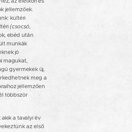
ez, az életkori és
k jellemzőek.
k: kültéri
ltéri
(csocsó,
k, ebéd után
zült munkák
eknek jó
ki magukat,
ságú gyermekek új,
merkedhetnek meg a
raihoz jellemzően
él többször
akik a tavalyi év
gyekeztünk az első