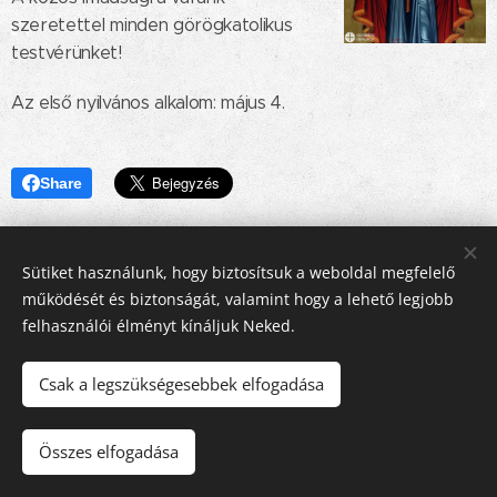
szeretettel minden görögkatolikus
testvérünket!
Az első nyilvános alkalom: május 4.
Share
Sütiket használunk, hogy biztosítsuk a weboldal megfelelő
működését és biztonságát, valamint hogy a lehető legjobb
felhasználói élményt kínáljuk Neked.
Csak a legszükségesebbek elfogadása
© 2016-2026 Pécsi Görögkatolikus Parókia | 7624 Pécs, Alajos u.
21.
Összes elfogadása
Az oldalt a
Webnode
működteti
Sütik