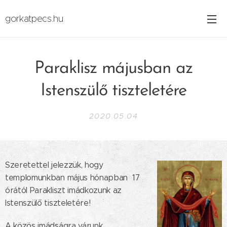
gorkatpecs.hu
Paraklisz májusban az
Istenszülő tiszteletére
2020.05.04
Szeretettel jelezzük, hogy
templomunkban május hónapban 17
órától Parakliszt imádkozunk az
Istenszülő tiszteletére!
A közös imádságra várunk