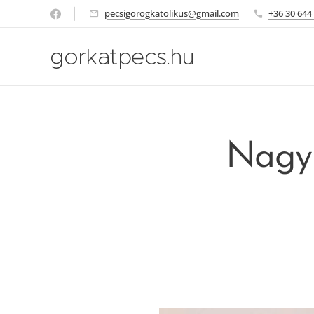
pecsigorogkatolikus@gmail.com
+36 30 644
gorkatpecs.hu
Nagyh