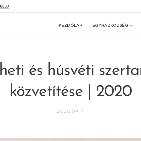
 8850
KEZDŐLAP
EGYHÁZKÖZSÉG
eti és húsvéti szerta
közvetítése | 2020
2020.04.11