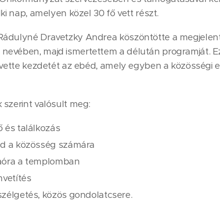
ki nap, amelyen közel 30 fő vett részt.
Rádulyné Dravetzky Andrea köszöntötte a megjelen
nevében, majd ismertettem a délután programját. E
 vette kezdetét az ebéd, amely egyben a közösségi e
 szerint valósult meg:
ő és találkozás
éd a közösség számára
maóra a templomban
mvetítés
szélgetés, közös gondolatcsere.