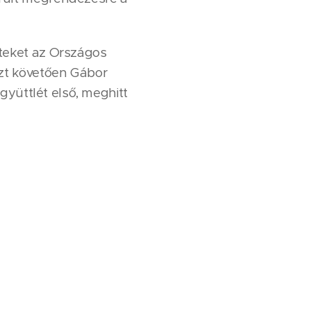
teket az Országos
zt követően Gábor
gyüttlét első, meghitt