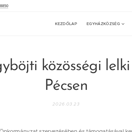
 8850
KEZDŐLAP
EGYHÁZKÖZSÉG
böjti közösségi lelk
Pécsen
2026.03.23
 Önkormányzat szervezésében és támogatásával ke