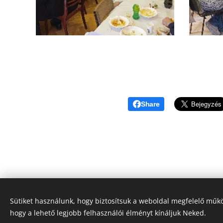
Share
Sütiket használunk, hogy biztosítsuk a weboldal megfelelő műkö
hogy a lehető legjobb felhasználói élményt kínáljuk Neked.