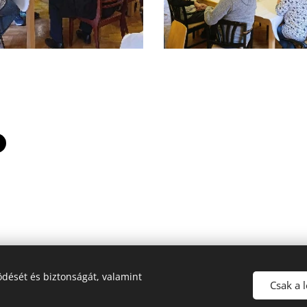
dését és biztonságát, valamint
© 2016-2026 Pécsi Görögkatolikus Parókia | 7624 Pécs, Alajos u. 21.
Csak a 
Az oldalt a
Webnode
működteti
Sütik