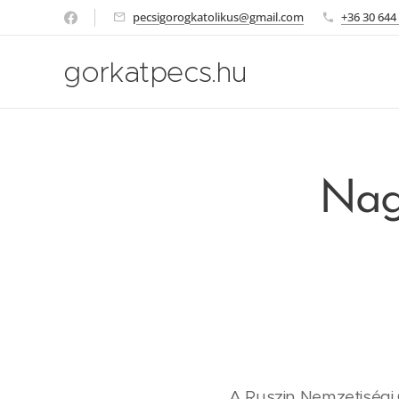
pecsigorogkatolikus@gmail.com
+36 30 644
gorkatpecs.hu
Nagy
A Ruszin Nemzetiségi