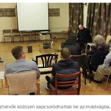
észtvevők közösen kapcsolódhattak be az imádságba