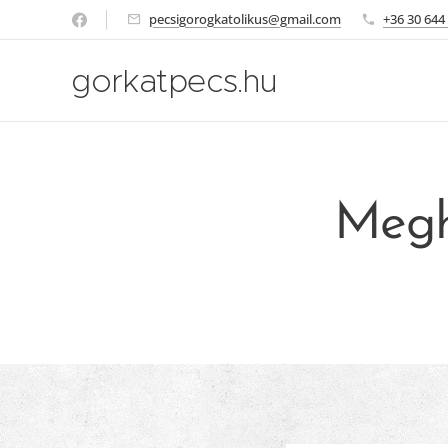
pecsigorogkatolikus@gmail.com
+36 30 644
gorkatpecs.hu
Megh