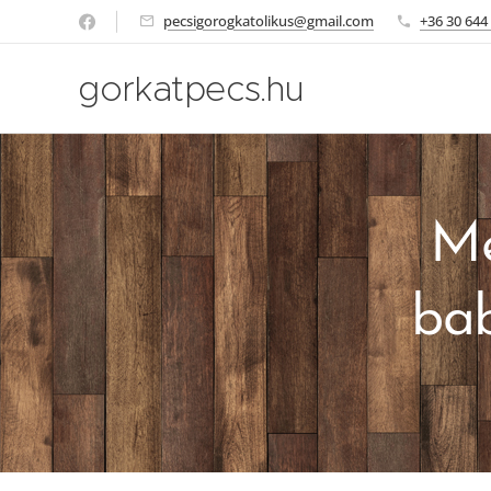
pecsigorogkatolikus@gmail.com
+36 30 644
gorkatpecs.hu
Me
bab