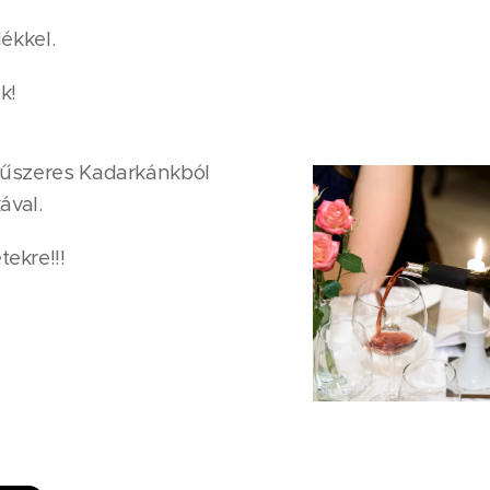
ékkel.
k!
Fűszeres Kadarkánkból
ával.
ekre!!!