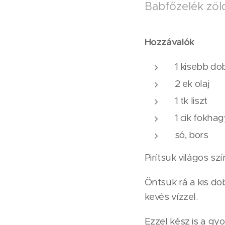
Babfőzelék zöld
Hozzávalók
1 kisebb do
2 ek olaj
1 tk liszt
1 cik fokha
só, bors
Pirítsuk világos szí
Öntsük rá a kis dob
kevés vízzel.
Ezzel kész is a gyo