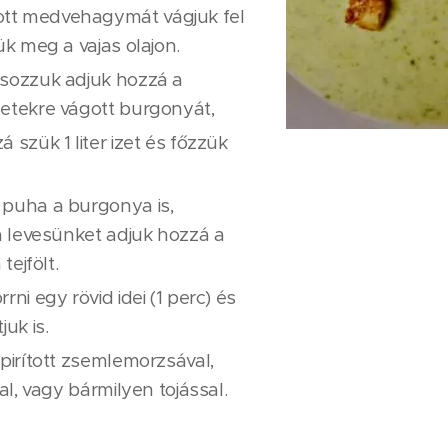
t medvehagymát vágjuk fel
ük meg a vajas olajon.
rsozzuk adjuk hozzá a
etekre vágott burgonyát,
 szük 1 liter izet és főzzük
puha a burgonya is,
 a levesünket adjuk hozzá a
 tejfölt.
rni egy rövid idei (1 perc) és
juk is.
 pirított zsemlemorzsával,
tal, vagy bármilyen tojással.