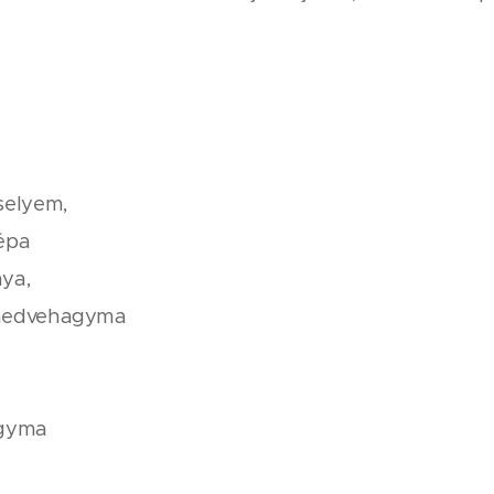
selyem,
épa
ya,
 medvehagyma
agyma