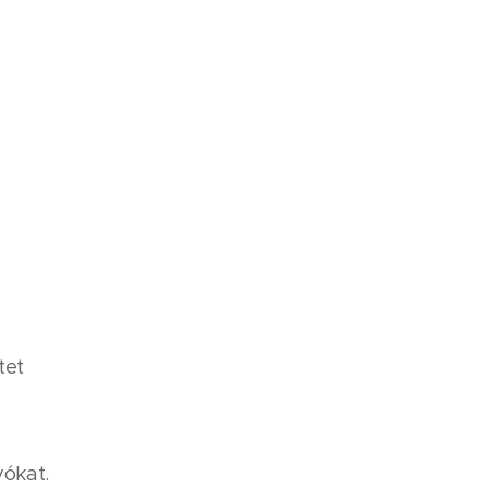
tet
yókat.