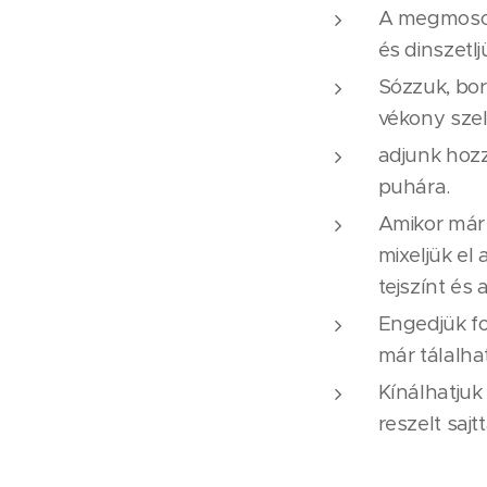
A megmosot
és dinszetlj
Sózzuk, bo
vékony szel
adjunk hozzá
puhára.
Amikor már 
mixeljük el
tejszínt és a
Engedjük for
már tálalhat
Kínálhatjuk
reszelt sajt