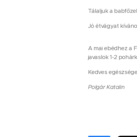
Tálaljuk a babfőzel
Jó étvágyat kíváno
A mai ebédhez a 
javaslok 1-2 pohárk
Kedves egészséget
Polgár Katalin