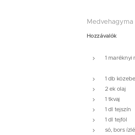
Medvehagyma 
Hozzávalók
1 marékny
1 db közeb
2 ek olaj
1 tkvaj
1 dl tejszín
1 dl tejföl
só, bors ízl