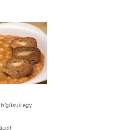
ű hígítsuk egy
ácolt