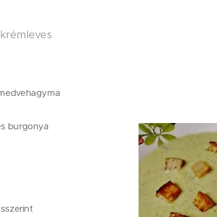
krémleves
i medvehagyma
es burgonya
ésszerint