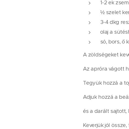
1-2 ek zse
½ szelet ke
3-4 dkg resz
olaj a süté
só, bors, ő
A zöldségeket kevé
Az apróra vágott 
Tegyük hozzá a toj
Adjuk hozzá a beáz
és a darált sajtott
Keverjük jól össze