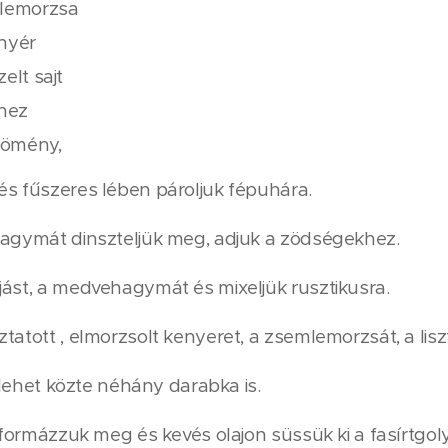
mlemorzsa
nyér
elt sajt
shez
 kömény,
s fűszeres lében pároljuk fépuhára.
hagymát dinszteljük meg, adjuk a zödségekhez.
ást, a medvehagymát és mixeljük rusztikusra.
tatott , elmorzsolt kenyeret, a zsemlemorzsát, a lisz
, lehet közte néhány darabka is.
, formázzuk meg és kevés olajon süssük ki a fasírtgol