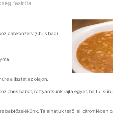
ség fasírttal
boz babkonzerv (Chilis bab)
gyma
nűre a lisztet az olajon.
oz chilis babot, rottyantsunk rajta egyet, ha tül sűr
rs babfőzelékünk. Tálalhatjuk tejföllel, citromlében p