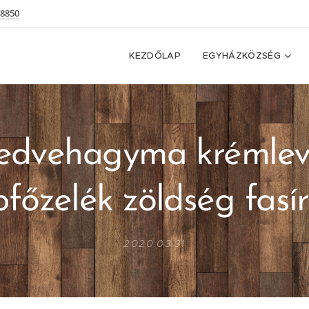
 8850
KEZDŐLAP
EGYHÁZKÖZSÉG
dvehagyma krémlev
főzelék zöldség fasír
2020.03.31