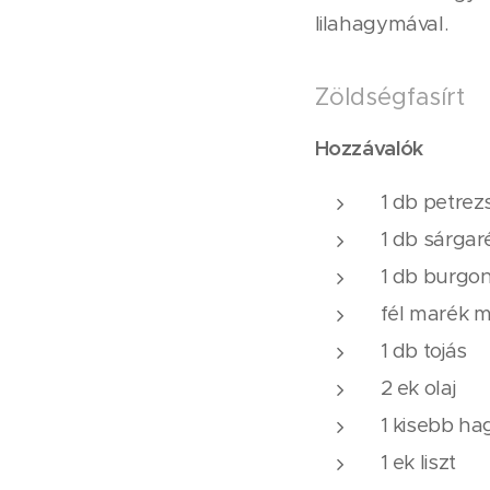
lilahagymával.
Zöldségfasírt
Hozzávalók
1 db petrez
1 db sárgar
1 db burgon
fél marék
1 db tojás
2 ek olaj
1 kisebb h
1 ek liszt