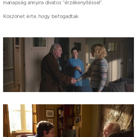
manapság annyira divatos "érzékenyítéssel".
Köszönet érte, hogy befogadtak.