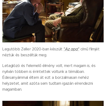
Legutóbb Zeller 2020-ban készült
"Az apa"
című filmjét
néztük és beszéltük meg.
Letaglózó és felemelő élmény volt, mert magam is, és
nyilván többen is érintettek voltunk a témában.
Édesanyámmal éltem át ezt a borzalmasan nehéz
helyzetet, amit azóta sem tudtam igazán elrendezni
magamban.