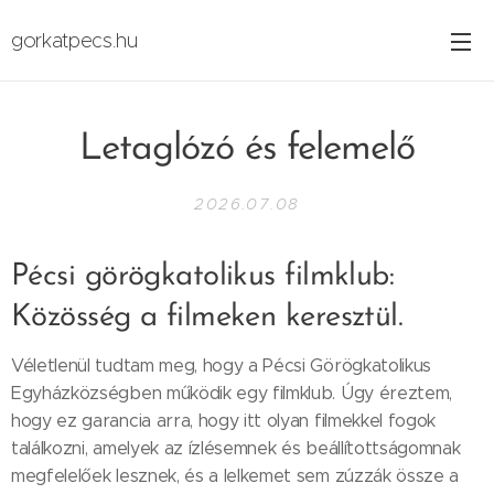
gorkatpecs.hu
Letaglózó és felemelő
2026.07.08
Pécsi görögkatolikus filmklub:
Közösség a filmeken keresztül.
Véletlenül tudtam meg, hogy a Pécsi Görögkatolikus
Egyházközségben működik egy filmklub. Úgy éreztem,
hogy ez garancia arra, hogy itt olyan filmekkel fogok
találkozni, amelyek az ízlésemnek és beállítottságomnak
megfelelőek lesznek, és a lelkemet sem zúzzák össze a