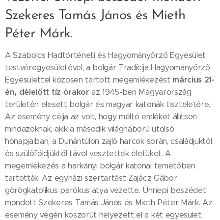
Szekeres Tamás János és Mieth
Péter Márk.
A Szabolcs Hadtörténeti és Hagyományőrző Egyesület
testvéregyesületével, a bolgár Tradícija Hagyományőrző
március 21-
Egyesülettel közösen tartott megemlékezést
én, délelőtt tíz órakor
az 1945-ben Magyarország
területén elesett bolgár és magyar katonák tiszteletére.
Az esemény célja az volt, hogy méltó emléket állítson
mindazoknak, akik a második világháború utolsó
hónapjaiban, a Dunántúlon zajló harcok során, családjuktól
és szülőföldjüktől távol vesztették életüket. A
megemlékezés a harkányi bolgár katonai temetőben
tartották. Az egyházi szertartást Zajácz Gábor
görögkatolikus parókus atya vezette. Ünnepi beszédet
mondott Szekeres Tamás János és Mieth Péter Márk. Az
esemény végén koszorút helyezett el a két egyesület,