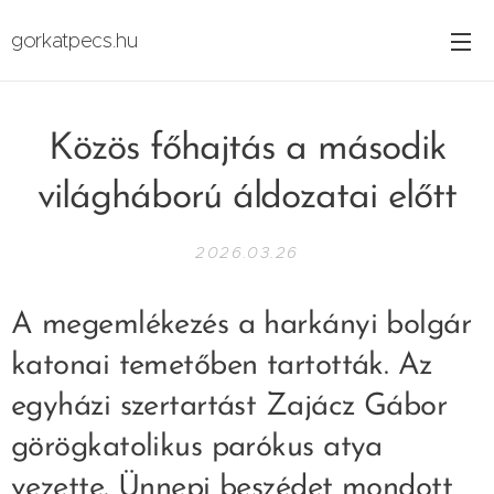
gorkatpecs.hu
Közös főhajtás a második
világháború áldozatai előtt
2026.03.26
A megemlékezés a harkányi bolgár
katonai temetőben tartották. Az
egyházi szertartást Zajácz Gábor
görögkatolikus parókus atya
vezette. Ünnepi beszédet mondott