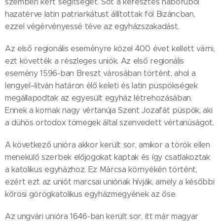
szemben kért segítséget. Sőt a keresztes háborúból
hazatérve latin patriarkátust állítottak föl Bizáncban,
ezzel végérvényessé téve az egyházszakadást.
Az első regionális eseményre közel 400 évet kellett várni,
ezt követték a részleges uniók. Az első regionális
esemény 1596-ban Breszt városában történt, ahol a
lengyel–litván határon élő keleti és latin püspökségek
megállapodtak az egyesült egyház létrehozásában.
Ennek a kornak nagy vértanúja Szent Jozafát püspök, aki
a dühös ortodox tömegek által szenvedett vértanúságot.
A következő unióra akkor került sor, amikor a török ellen
menekülő szerbek előjogokat kaptak és így csatlakoztak
a katolikus egyházhoz. Ez Márcsa környékén történt,
ezért ezt az uniót marcsai uniónak hívják, amely a későbbi
kőrösi görögkatolikus egyházmegyének az őse.
Az ungvári unióra 1646-ban került sor, itt már magyar