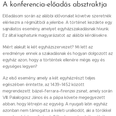
A konferencia-előadás absztraktja
Előadásom során az alábbi idővonalat követve szeretnék
elérkezni a régmúltból a jelenbe. A történet kezdete egy
sajnálatos esemény, amelyet egyházszakadásnak hívunk.
Ez által kaphatunk magyarázatot az alábbi kérdésekre.
Miért alakult ki két egyházszervezet? Mi lett az
eredménye ennek a szakadásnak és hogyan dolgozott az
egyház azon, hogy a történtek ellenére mégis egy és
egységes legyen?
Az első esemény, amely a két egyházrészt teljes
egészében érintette, az 1439–1452 között
megrendezett bázel–ferrara–firenzei zsinat, amely során
VIII. Palailogosz János és a pápa követe megegyezett
abban, hogy létrejön az egység. A nyugati latin egyház
azonban nem támogatta a keleti uralkodót, aki a törökkel