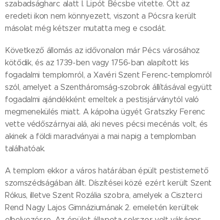
szabadságharc alatt I. Lipót Bécsbe vitette. Ott az
eredeti ikon nem könnyezett, viszont a Pócsra került
másolat még kétszer mutatta meg e csodát.
Következő állomás az idővonalon már Pécs városához
kötődik, és az 1739-ben vagy 1756-ban alapított kis
fogadalmi templomról, a Xavéri Szent Ferenc-templomról
szól, amelyet a Szentháromság-szobrok állításával együtt
fogadalmi ajándékként emeltek a pestisjárványtól való
megmenekülés miatt. A kápolna ügyét Gratszky Ferenc
vette védőszárnyai alá, aki neves pécsi mecénás volt, és
akinek a földi maradványai a mai napig a templomban
találhatóak.
A templom ekkor a város határában épült pestistemető
szomszédságában állt. Díszítései közé ezért került Szent
Rókus, illetve Szent Rozália szobra, amelyek a Ciszterci
Rend Nagy Lajos Gimnáziumának 2. emeletén kerültek
elhelyezésre. Az épület állapota sokszor volt válságos.