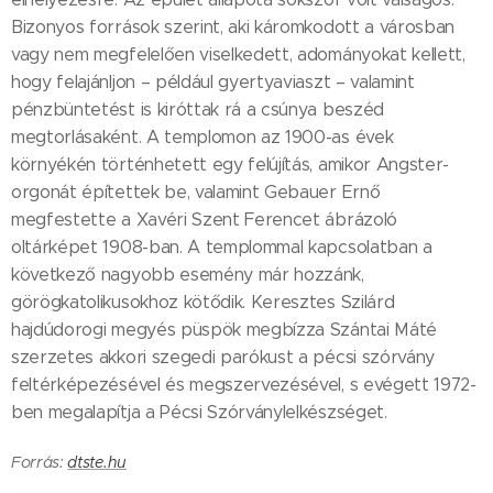
Bizonyos források szerint, aki káromkodott a városban
vagy nem megfelelően viselkedett, adományokat kellett,
hogy felajánljon – például gyertyaviaszt – valamint
pénzbüntetést is kiróttak rá a csúnya beszéd
megtorlásaként. A templomon az 1900-as évek
környékén történhetett egy felújítás, amikor Angster-
orgonát építettek be, valamint Gebauer Ernő
megfestette a Xavéri Szent Ferencet ábrázoló
oltárképet 1908-ban. A templommal kapcsolatban a
következő nagyobb esemény már hozzánk,
görögkatolikusokhoz kötődik. Keresztes Szilárd
hajdúdorogi megyés püspök megbízza Szántai Máté
szerzetes akkori szegedi parókust a pécsi szórvány
feltérképezésével és megszervezésével, s evégett 1972-
ben megalapítja a Pécsi Szórványlelkészséget.
Forrás:
dtste.hu