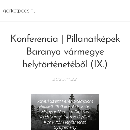
gorkatpecs.hu
Konferencia | Pillanatképek
Baranya vármegye
helytörténetéből (IX.)
2025.11.22
Xavéri Szent Ferenc-templom
Pécsett, 1971 körül | Forrás:
Magyar Nemzeti Digitális
Archívum / Csorba Győző
Könyvtár Helyismereti
Gyűjtemény