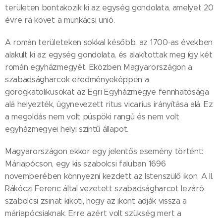
területen bontakozik ki az egység gondolata, amelyet 20
évre rá követ a munkácsi unió.
A román területeken sokkal később, az 1700-as években
alakult ki az egység gondolata, és alakítottak meg így két
román egyházmegyét. Eközben Magyarországon a
szabadságharcok eredményeképpen a
görögkatolikusokat az Egri Egyházmegye fennhatósága
alá helyezték, úgynevezett ritus vicarius irányítása alá. Ez
a megoldás nem volt püspöki rangú és nem volt
egyházmegyei helyi szintű állapot.
Magyarországon ekkor egy jelentős esemény történt:
Máriapócson, egy kis szabolcsi faluban 1696
novemberében könnyezni kezdett az Istenszülő ikon. A II.
Rákóczi Ferenc által vezetett szabadságharcot lezáró
szabolcsi zsinat kiköti, hogy az ikont adják vissza a
máriapócsiaknak. Erre azért volt szükség mert a