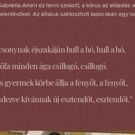
abriella.Amint ez lenni szokott, a kórus az előadás 
elenlévőket. Az általuk szétosztott lapocskán egy i
sonynak éjszakáján hull a hó, hull a hó,
őfa minden ága csillogó, csillogó.
s gyermek körbe állja a fenyőt, a fenyőt,
dezve kívánnak új esztendőt, esztendőt."