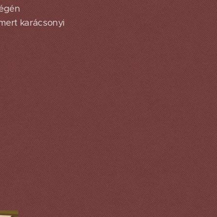
végén
smert karácsonyi