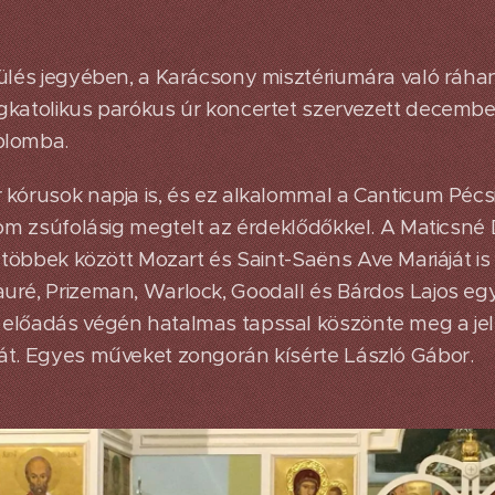
ülés jegyében, a Karácsony misztériumára való ráha
katolikus parókus úr koncertet szervezett december 
plomba.
 kórusok napja is, és ez alkalommal a Canticum Péc
lom zsúfolásig megtelt az érdeklődőkkel. A Maticsné 
r többek között Mozart és Saint-Saëns Ave Mariáját is
uré, Prizeman, Warlock, Goodall és Bárdos Lajos eg
előadás végén hatalmas tapssal köszönte meg a je
át. Egyes műveket zongorán kísérte László Gábor.