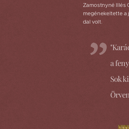
Zamostnyné Illés G
megénekeltette a j
dal volt.
"Karác
a feny
Sok ki
Örven