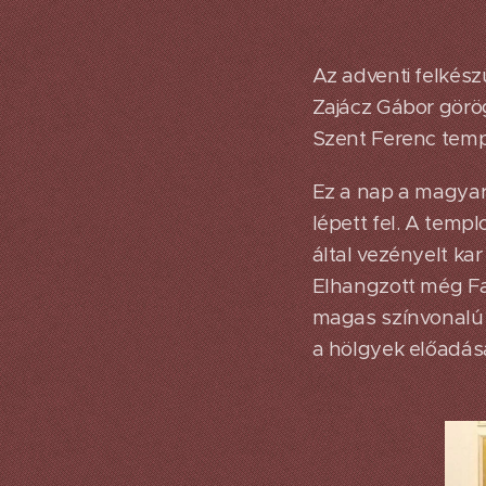
Az adventi felkész
Zajácz Gábor görög
Szent Ferenc tem
Ez a nap a magyar
lépett fel. A temp
által vezényelt ka
Elhangzott még Fa
magas színvonalú 
a hölgyek előadás