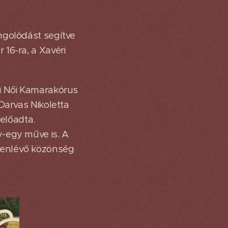
ngolódást segítve
16-ra, a Xavéri
si Női Kamarakórus
Darvas Nikoletta
 előadta.
y-egy műve is. A
lenlévő közönség