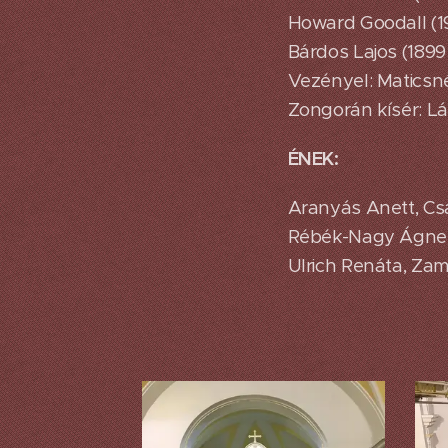
Howard Goodall (19
Bárdos Lajos (1899 
Vezényel: Maticsné
Zongorán kísér: L
ÉNEK:
Aranyás Anett, Csá
Rébék-Nagy Ágnes, R
Ulrich Renáta, Zam