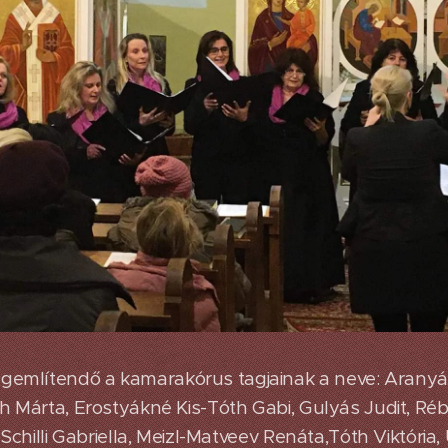
mlítendő a kamarakórus tagjainak a neve: Aranyás
h Márta, Erostyákné Kis-Tóth Gabi, Gulyás Judit, R
 Schilli Gabriella, Meizl-Matveev Renáta,Tóth Viktória,