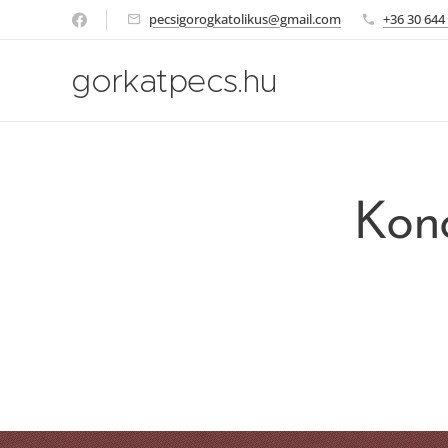
pecsigorogkatolikus@gmail.com
+36 30 644
gorkatpecs.hu
Kon