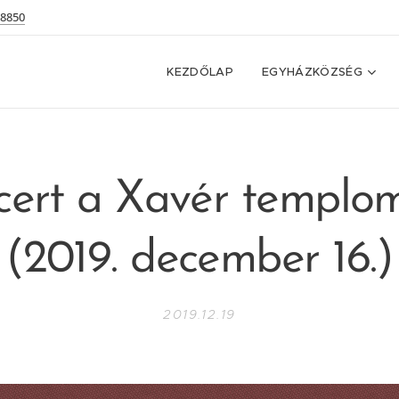
 8850
KEZDŐLAP
EGYHÁZKÖZSÉG
cert a Xavér templo
(2019. december 16.)
2019.12.19