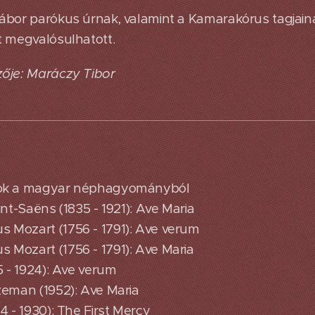
ábor parókus úrnak, valamint a Kamarakórus tagjain
t megvalósulhatott.
ője: Maráczy Tibor
ok a magyar néphagyományból
nt-Saëns (1835 - 1921): Ave Maria
Mozart (1756 - 1791): Ave verum
Mozart (1756 - 1791): Ave Maria
5 - 1924): Ave verum
zeman (1952): Ave Maria
4 - 1930): The First Mercy