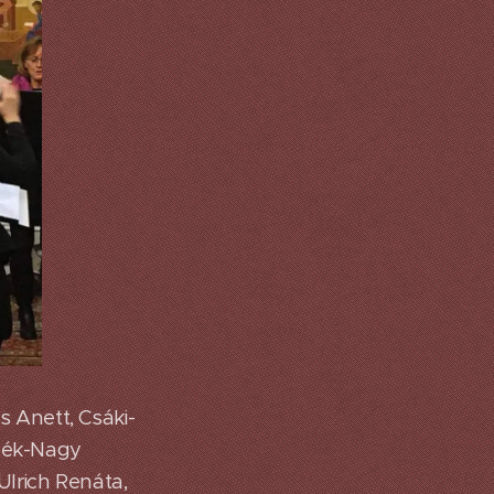
 Anett, Csáki-
ébék-Nagy
 Ulrich Renáta,