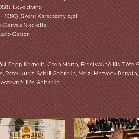
58): Love divine
- 1986): Szent Karácsony éjjel
 Darvas Nikoletta
ászló Gábor
ki-Papp Kornélia, Cseh Márta, Erostyákné Kis-Tóth G
itter Judit, Schilli Gabriella, Meizl-Matveev Renáta, 
ostnyné Illés Gabriella