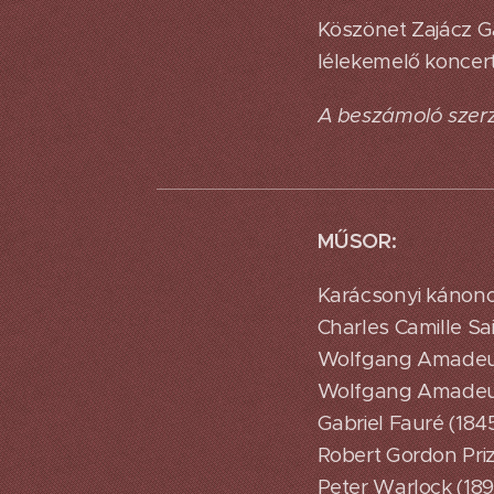
Köszönet Zajácz G
lélekemelő koncer
A beszámoló szerz
MŰSOR:
Karácsonyi kánon
Charles Camille Sai
Wolfgang Amadeus 
Wolfgang Amadeus 
Gabriel Fauré (184
Robert Gordon Pri
Peter Warlock (189