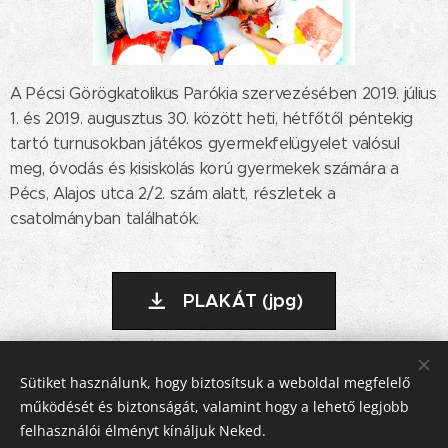
A Pécsi Görögkatolikus Parókia szervezésében 2019. július
1. és 2019. augusztus 30. között heti, hétfőtől péntekig
tartó turnusokban játékos gyermekfelügyelet valósul
meg, óvodás és kisiskolás korú gyermekek számára a
Pécs, Alajos utca 2/2. szám alatt, részletek a
csatolmányban találhatók.
PLAKÁT (jpg)
Share
Sütiket használunk, hogy biztosítsuk a weboldal megfelelő
működését és biztonságát, valamint hogy a lehető legjobb
felhasználói élményt kínáljuk Neked.