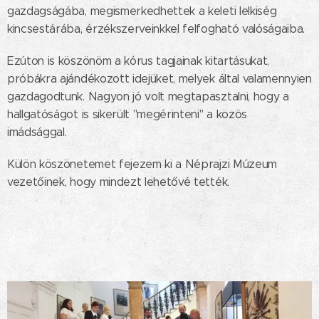
gazdagságába, megismerkedhettek a keleti lelkiség
kincsestárába, érzékszerveinkkel felfogható valóságaiba.
Ezúton is köszönöm a kórus tagjainak kitartásukat,
próbákra ajándékozott idejüket, melyek által valamennyien
gazdagodtunk. Nagyon jó volt megtapasztalni, hogy a
hallgatóságot is sikerült "megérinteni" a közös
imádsággal.
Külön köszönetemet fejezem ki a Néprajzi Múzeum
vezetőinek, hogy mindezt lehetővé tették.