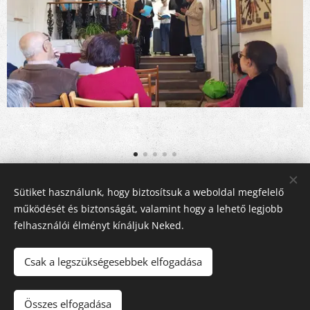
Share
Sütiket használunk, hogy biztosítsuk a weboldal megfelelő
működését és biztonságát, valamint hogy a lehető legjobb
felhasználói élményt kínáljuk Neked.
Csak a legszükségesebbek elfogadása
© 2016-2026 Pécsi Görögkatolikus Parókia | 7624 Pécs, Alajos u.
21.
Összes elfogadása