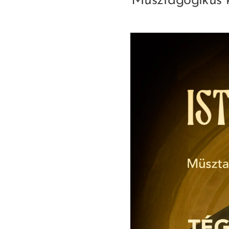
Müsztagógikus k