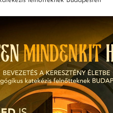
atekézis felnőtteknek Budapesten