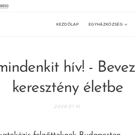
 8850
KEZDŐLAP
EGYHÁZKÖZSÉG
mindenkit hív! - Beve
keresztény életbe
2026.01.10