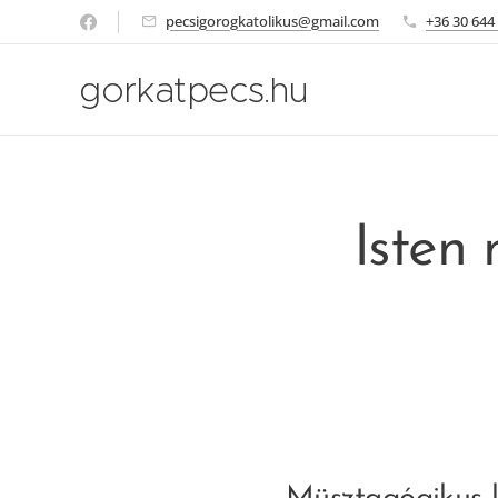
pecsigorogkatolikus@gmail.com
+36 30 644
gorkatpecs.hu
Isten 