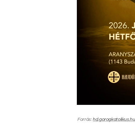
Forrás:
hd.gorogkatolikus.h