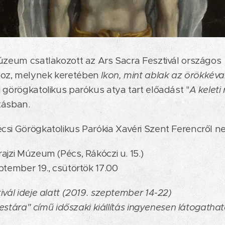
úzeum csatlakozott az Ars Sacra Fesztivál országos
oz, melynek keretében
Ikon, mint ablak az örökkév
 görögkatolikus parókus atya tart előadást "
A keleti 
ításban.
si Görögkatolikus Parókia Xavéri Szent Ferencről ne
jzi Múzeum (Pécs, Rákóczi u. 15.)
ptember 19., csütörtök 17.00
ivál ideje alatt (2019. szeptember 14-22)
csestára" című időszaki kiállítás ingyenesen látogathat