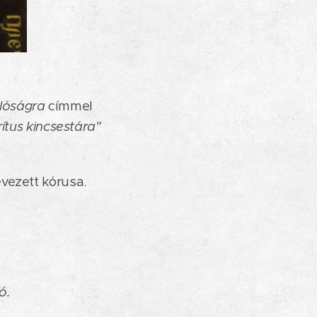
alóságra
címmel
rítus kincsestára"
vezett kórusa.
ó.