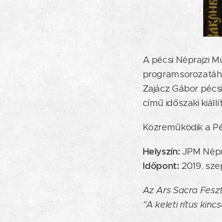
A pécsi Néprajzi M
programsorozatáh
Zajácz Gábor pécsi
című időszaki kiáll
Közreműködik a Péc
Helyszín:
JPM Népra
Időpont:
2019. sze
Az Ars Sacra Feszt
"A keleti rítus kin