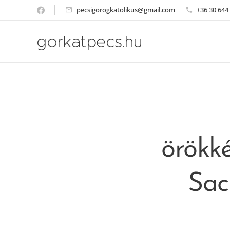
pecsigorogkatolikus@gmail.com
+36 30 644
gorkatpecs.hu
örökk
Sac