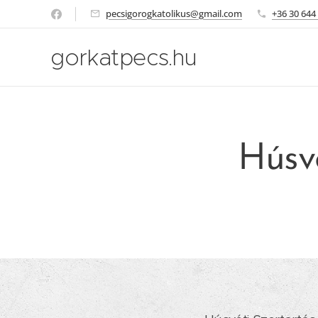
pecsigorogkatolikus@gmail.com
+36 30 644
gorkatpecs.hu
Húsvé