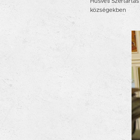
Húsvéti Szertartás
községekben