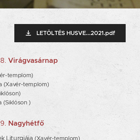
LETÖLTÉS HUSVE...2021.pdf
28.
Virágvasárnap
vér-templom)
ia (Xavér-templom)
iklóson)
a (Siklóson )
29.
Nagyhétfő
k Liturgiája
(Xavér-templom)