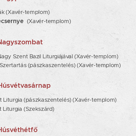
rák (Xavér-templom)
ecsernye
(Xavér-templom)
Nagyszombat
gy Szent Bazil Liturgiájával (Xavér-templom)
 Szertartás (pászkaszentelés) (Xavér-templom)
Húsvétvasárnap
t Liturgia (pászkaszentelés) (Xavér-templom)
 Liturgia
(Szekszárd)
Húsvéthétfő