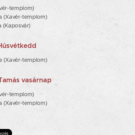
vér-templom)
ia (Xavér-templom)
a (Kaposvár)
Húsvétkedd
ia (Xavér-templom)
Tamás vasárnap
vér-templom)
gia (Xavér-templom)