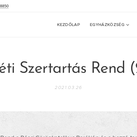
 8850
KEZDŐLAP
EGYHÁZKÖZSÉG
ti Szertartás Rend 
2021.03.26