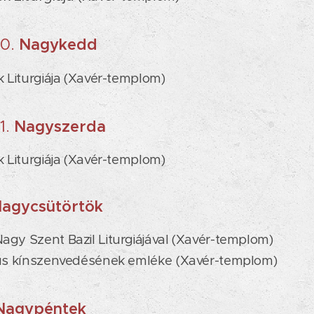
30.
Nagykedd
 Liturgiája
(Xavér-templom)
1.
Nagyszerda
 Liturgiája
(Xavér-templom)
agycsütörtök
gy Szent Bazil Liturgiájával (Xavér-templom)
tus kínszenvedésének emléke
(Xavér-templom)
Nagypéntek