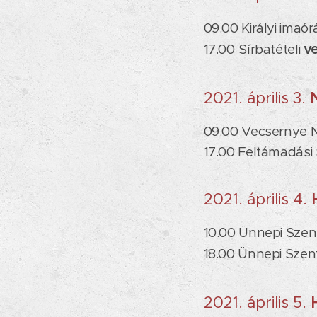
09.00 Királyi imaó
v
17.00
Sírbatételi
2021. április 3.
09.00 Vecsernye Na
17.00 Feltámadási
2021. április 4.
10.00 Ünnepi Szen
18.00 Ünnepi Szent
2021. április 5.