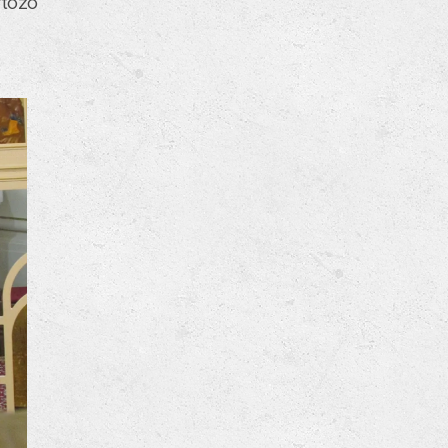
rtozó