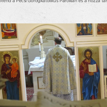
 Rend a Pécsi Görögkatolikus Parókián és a hozzá ta