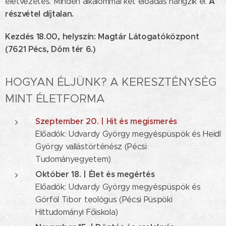
A
életvezetés. Minden alkalommal két előadás hangzik el.
részvétel díjtalan.
Kezdés 18.00, helyszín: Magtár Látogatóközpont
(7621 Pécs, Dóm tér 6.)
HOGYAN ÉLJÜNK? A KERESZTÉNYSÉG
MINT ÉLETFORMA
Szeptember 20. | Hit és megismerés
Előadók: Udvardy György megyéspüspök és Heidl
György vallástörténész (Pécsi
Tudományegyetem)
Október 18. | Élet és megértés
Előadók: Udvardy György megyéspüspök és
Görföl Tibor teológus (Pécsi Püspöki
Hittudományi Főiskola)