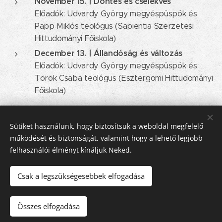
November 15. | Döntés és cselekvés
Előadók: Udvardy György megyéspüspök és
Papp Miklós teológus (Sapientia Szerzetesi
Hittudományi Főiskola)
December 13. | Állandóság és változás
Előadók: Udvardy György megyéspüspök és
Török Csaba teológus (Esztergomi Hittudományi
Főiskola)
Share
Sütiket használunk, hogy biztosítsuk a weboldal megfelelő
működését és biztonságát, valamint hogy a lehető legjobb
felhasználói élményt kínáljuk Neked.
Csak a legszükségesebbek elfogadása
© 2016-2026 Pécsi Görögkatolikus Parókia | 7624 Pécs, Alajos u.
21.
Összes elfogadása
Az oldalt a
Webnode
működteti
Sütik