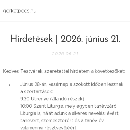
gorkatpecs.hu
Hirdetések | 2026. június 21.
2026.06.21
Kedves Testvérek, szeretettel hirdetem a következőket:
Június 28-án, vasárnap a szokott időben lesznek
a szertartások:
9:30 Utrenye (állandó részek)
10:00 Szent Liturgia, mely egyben tanévzáró
Liturgia is, hálát adunk a sikeres nevelési évért,
tanévért, szemeszterért és a tanév év
valamennyi résztvevőjéért.