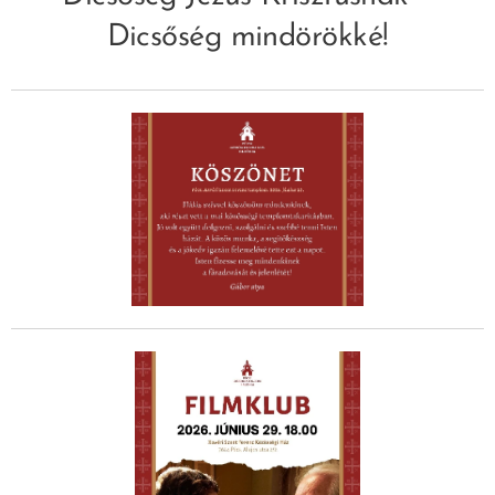
Dicsőség mindörökké!