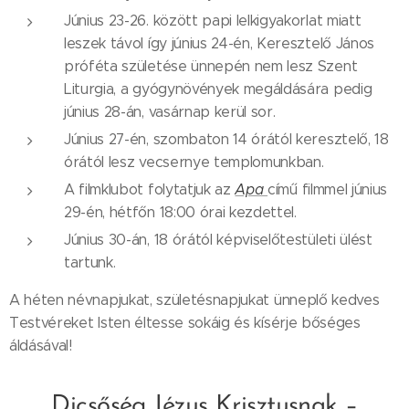
Június 23-26. között papi lelkigyakorlat miatt
leszek távol így június 24-én, Keresztelő János
próféta születése ünnepén nem lesz Szent
Liturgia, a gyógynövények megáldására pedig
június 28-án, vasárnap kerül sor.
Június 27-én, szombaton 14 órától keresztelő, 18
órától lesz vecsernye templomunkban.
A filmklubot folytatjuk az
Apa
című filmmel június
29-én, hétfőn 18:00 órai kezdettel.
Június 30-án, 18 órától képviselőtestületi ülést
tartunk.
A héten névnapjukat, születésnapjukat ünneplő kedves
Testvéreket Isten éltesse sokáig és kísérje bőséges
áldásával!
Dicsőség Jézus Krisztusnak –