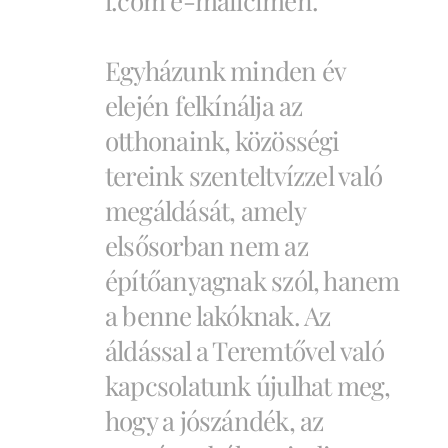
l.com e-mailcímen.
Egyházunk minden év
elején felkínálja az
otthonaink, közösségi
tereink szenteltvízzel való
megáldását, amely
elsősorban nem az
építőanyagnak szól, hanem
a benne lakóknak. Az
áldással a Teremtővel való
kapcsolatunk újulhat meg,
hogy a jószándék, az