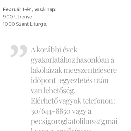
Február 1-én, vasárnap:
9.00 Utrenye
10.00 Szent Liturgia,
A korábbi évek
gyakorlatához hasonlóan a
lakóházak megszentelésére
időpont-egyeztetés után
van lehetőség.
Elérhető vagyok telefonon:
30/644-8850 vagy a
pecsigorogkatolikus@gmai