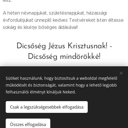
lesz.
A héten névnapjukat, születésnapjukat, házassági
évfordulójukat ünneplő kedves Testvéreket Isten éltesse
sokáig és kísérje bőséges áldásával!
Dicsőség Jézus Krisztusnak! -
Dicsőség mindörökké!
Share
Sütiket használunk, hogy biztosítsuk a weboldal megfelelő
működését és biztonságát, valamint hogy a lehető legjobb
felhasználói élményt kínáljuk Neked.
Csak a legszükségesebbek elfogadása
© 2016-2026 Pécsi Görögkatolikus Parókia | 7624 Pécs, Alajos u.
21.
Összes elfogadása
Az oldalt a
Webnode
működteti
Sütik