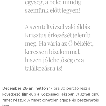
egység, a béke mindig
szemünk előtt legyen!
A szenteltvízzel való áldás
Krisztus érkezését jeleníti
meg. Ha várja az Ő békéjét,
keressen bizalommal,
hiszen jó lehetőség ez a
találkozásra is!
December 26-án, hétfőn
17 órá 30 perctől lesz a
filmklub a Közösségi Házban
következő
.
A sziget
című
filmet nézzük. A filmet követően agapé és beszélgetés