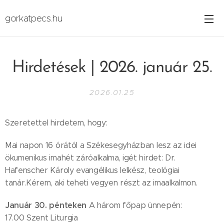
gorkatpecs.hu
Hirdetések | 2026. január 25.
2026.01.25
Szeretettel hirdetem, hogy:
Mai napon 16 órától a Székesegyházban lesz az idei
ökumenikus imahét záróalkalma, igét hirdet: Dr.
Hafenscher Károly evangélikus lelkész, teológiai
tanár.Kérem, aki teheti vegyen részt az imaalkalmon.
Január 30. pénteken
A három főpap ünnepén:
17.00 Szent Liturgia