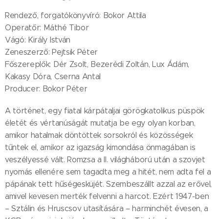
Rendező, forgatókönyvíró: Bokor Attila
Operatőr: Máthé Tibor
Vágó: Király István
Zeneszerző: Pejtsik Péter
Főszereplők: Dér Zsolt, Bezerédi Zoltán, Lux Ádám,
Kakasy Dóra, Cserna Antal
Producer: Bokor Péter
A történet, egy fiatal kárpátaljai görögkatolikus püspök
életét és vértanúságát mutatja be egy olyan korban,
amikor hatalmak döntöttek sorsokról és közösségek
tűntek el, amikor az igazság kimondása önmagában is
veszélyessé vált. Romzsa a II. világháború után a szovjet
nyomás ellenére sem tagadta meg a hitét, nem adta fel a
pápának tett hűségesküjét. Szembeszállt azzal az erővel,
amivel kevesen merték felvenni a harcot. Ezért 1947-ben
– Sztálin és Hruscsov utasítására – harminchét évesen, a