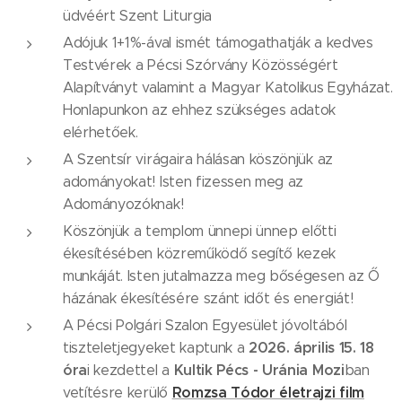
üdvéért Szent Liturgia
Adójuk 1+1%-ával ismét támogathatják a kedves
Testvérek a Pécsi Szórvány Közösségért
Alapítványt valamint a Magyar Katolikus Egyházat.
Honlapunkon az ehhez szükséges adatok
elérhetőek.
A Szentsír virágaira hálásan köszönjük az
adományokat! Isten fizessen meg az
Adományozóknak!
Köszönjük a templom ünnepi ünnep előtti
ékesítésében közreműködő segítő kezek
munkáját. Isten jutalmazza meg bőségesen az Ő
házának ékesítésére szánt időt és energiát!
A Pécsi Polgári Szalon Egyesület jóvoltából
2026. április 15. 18
tiszteletjegyeket kaptunk a
óra
Kultik Pécs - Uránia Mozi
i kezdettel a
ban
Romzsa Tódor életrajzi film
vetítésre kerülő