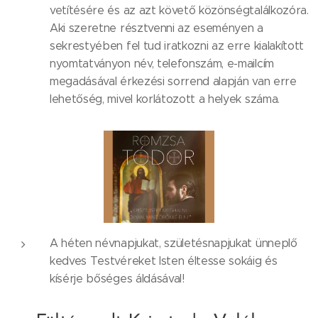
vetítésére és az azt követő közönségtalálkozóra.
Aki szeretne résztvenni az eseményen a
sekrestyében fel tud iratkozni az erre kialakított
nyomtatványon név, telefonszám, e-mailcím
megadásával érkezési sorrend alapján van erre
lehetőség, mivel korlátozott a helyek száma.
A héten névnapjukat, születésnapjukat ünneplő
kedves Testvéreket Isten éltesse sokáig és
kísérje bőséges áldásával!