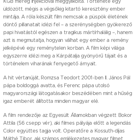
KGB méreg injekcióval meggyilkolta. Története egy
üldözött, mégis a végsőkig kitartó keresztény ember
mintája. A róla készült film nemcsak a püspök életének
döntő pillanatait idézi fel – a szerénységben gyökerező
papi hivatástól egészen a tragikus mártírhalálig –, hanem
azt is megmutatja, hogyan válhat egy ember a remény
jelképévé egy reménytelen korban. A film képi világa
egyszerre idézi meg a Kárpátalja gyönyörű tájait és a
történelem viharának fenyegető árnyait.
A hit vértanúját, Romzsa Teodort 2001-ben II. János Pál
pápa boldoggá avatta, és Ferenc pápa utolsó
magyarországi látogatásakor beszédében mint a hűség
igaz emberét állította minden magyar elé.
A film rendezője az Egyesült Államokban végzett Bokor
Attila (56 csepp vér), aki filmes pályája előtt a legendás
Color együttes tagja volt. Operatőre a Kossuth-díjas
Máthé Tibor, aki számos emlékezetes magyar filmet