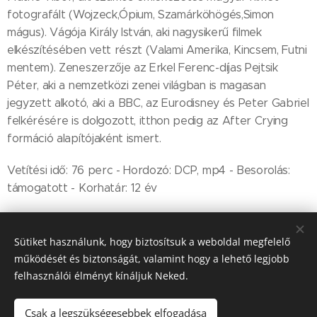
fotografált (Wojzeck,Ópium, Szamárköhögés,Simon
mágus). Vágója Király István, aki nagysikerű filmek
elkészítésében vett részt (Valami Amerika, Kincsem, Futni
mentem). Zeneszerzője az Erkel Ferenc-díjas Pejtsik
Péter, aki a nemzetközi zenei világban is magasan
jegyzett alkotó, aki a BBC, az Eurodisney és Peter Gabriel
felkérésére is dolgozott, itthon pedig az After Crying
formáció alapítójaként ismert.
Vetítési idő: 76 perc - Hordozó: DCP, mp4 - Besorolás:
támogatott - Korhatár: 12 év
Share
Sütiket használunk, hogy biztosítsuk a weboldal megfelelő
működését és biztonságát, valamint hogy a lehető legjobb
felhasználói élményt kínáljuk Neked.
Csak a legszükségesebbek elfogadása