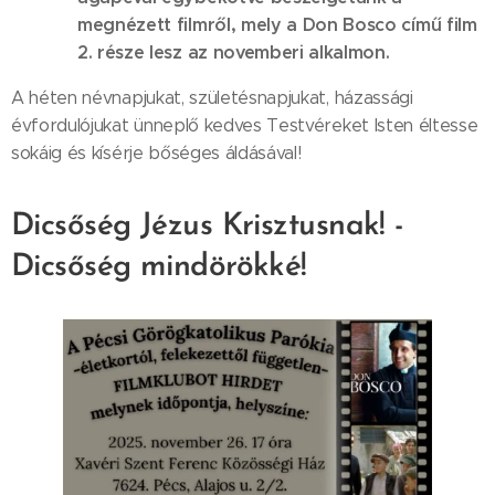
megnézett filmről, mely a Don Bosco című film
2.
része lesz az novemberi alkalmon.
A héten névnapjukat, születésnapjukat, házassági
évfordulójukat ünneplő kedves Testvéreket Isten éltesse
sokáig és kísérje bőséges áldásával!
Dicsőség Jézus Krisztusnak! -
Dicsőség mindörökké!