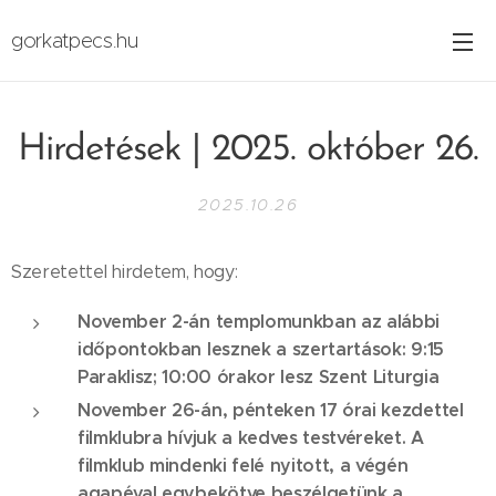
gorkatpecs.hu
Hirdetések | 2025. október 26.
2025.10.26
Szeretettel hirdetem, hogy:
November 2-án templomunkban az alábbi
időpontokban lesznek a szertartások:
9:15
Paraklisz; 10:00 órakor lesz Szent Liturgia
November 26-án, pénteken 17 órai kezdettel
filmklubra hívjuk a kedves testvéreket. A
filmklub mindenki
felé nyitott, a végén
agapéval egybekötve beszélgetünk a