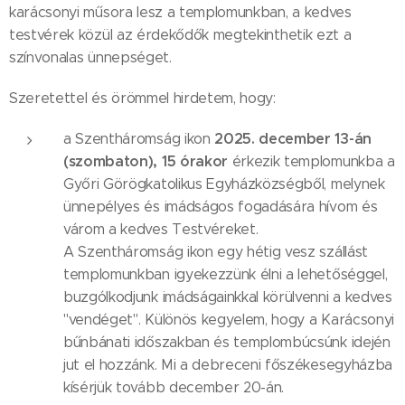
karácsonyi műsora lesz a templomunkban, a kedves
testvérek közül az érdekődők megtekinthetik ezt a
színvonalas ünnepséget.
Szeretettel és örömmel hirdetem, hogy:
2025. december 13-án
a Szentháromság ikon
(szombaton), 15 órakor
érkezik templomunkba a
Győri Görögkatolikus Egyházközségből, melynek
ünnepélyes és imádságos fogadására hívom és
várom a kedves Testvéreket.
A Szentháromság ikon egy hétig vesz szállást
templomunkban igyekezzünk élni a lehetőséggel,
buzgólkodjunk imádságainkkal körülvenni a kedves
"vendéget". Különös kegyelem, hogy a Karácsonyi
bűnbánati időszakban és templombúcsúnk idején
jut el hozzánk. Mi a debreceni főszékesegyházba
kísérjük tovább december 20-án.