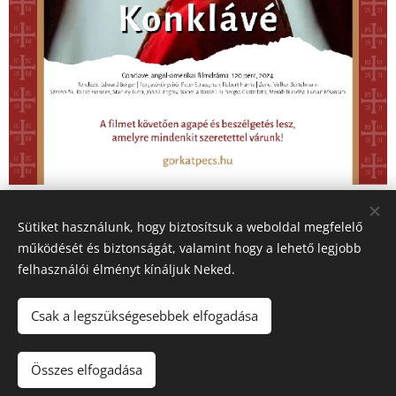
Share
Sütiket használunk, hogy biztosítsuk a weboldal megfelelő
működését és biztonságát, valamint hogy a lehető legjobb
felhasználói élményt kínáljuk Neked.
Csak a legszükségesebbek elfogadása
© 2016-2026 Pécsi Görögkatolikus Parókia | 7624 Pécs, Alajos u.
21.
Összes elfogadása
Az oldalt a
Webnode
működteti
Sütik