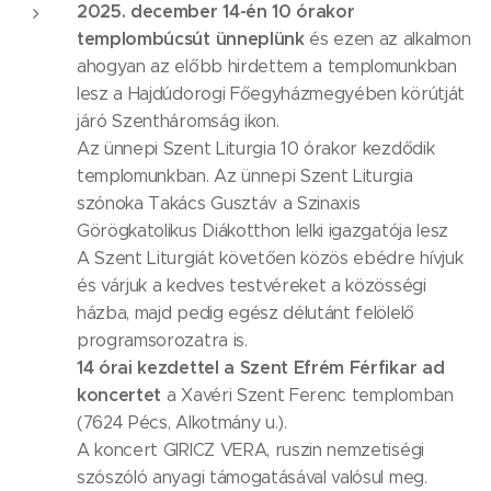
2025. december 14-én 10 órakor
templombúcsút ünneplünk
és ezen az alkalmon
ahogyan az előbb hirdettem a templomunkban
lesz a Hajdúdorogi Főegyházmegyében körútját
járó Szentháromság ikon.
Az ünnepi Szent Liturgia 10 órakor kezdődik
templomunkban. Az ünnepi Szent Liturgia
szónoka Takács Gusztáv a Szinaxis
Görögkatolikus Diákotthon lelki igazgatója lesz
A Szent Liturgiát követően közös ebédre hívjuk
és várjuk a kedves testvéreket a közösségi
házba, majd pedig egész délutánt felölelő
programsorozatra is.
14 órai kezdettel a Szent Efrém Férfikar ad
koncertet
a Xavéri Szent Ferenc templomban
(7624 Pécs, Alkotmány u.).
A koncert GIRICZ VERA, ruszin nemzetiségi
szószóló anyagi támogatásával valósul meg.