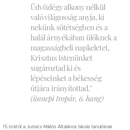
Üdvözlégy alkony nélkül
való világosság anyja, ki
nekünk sötétségben és a
halál árnyékában ülőknek a
magasságbeli napkeletet,
Krisztus Istenünket
sugároztad ki és
lépéseinket a békesség
útjára irányítottad."
(ünnepi tropár, 6. hang)
15 órától a Jurisics Miklós Általános Iskola tanulóinak