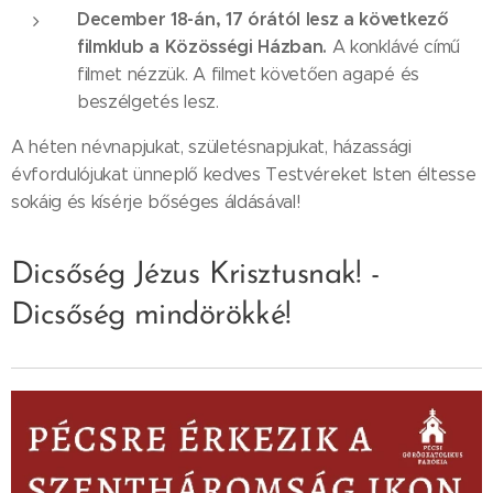
December 18-án, 17 órától lesz a következő
filmklub
a Közösségi Házban.
A konklávé című
filmet nézzük. A filmet követően agapé és
beszélgetés lesz.
A héten névnapjukat, születésnapjukat, házassági
évfordulójukat ünneplő kedves Testvéreket Isten éltesse
sokáig és kísérje bőséges áldásával!
Dicsőség Jézus Krisztusnak! -
Dicsőség mindörökké!