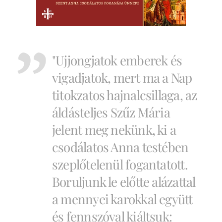
"Ujjongjatok emberek és
vigadjatok, mert ma a Nap
titokzatos hajnalcsillaga, az
áldásteljes Szűz Mária
jelent meg nekünk, ki a
csodálatos Anna testében
szeplőtelenül fogantatott.
Boruljunk le előtte alázattal
a mennyei karokkal együtt
és fennszóval kiáltsuk: