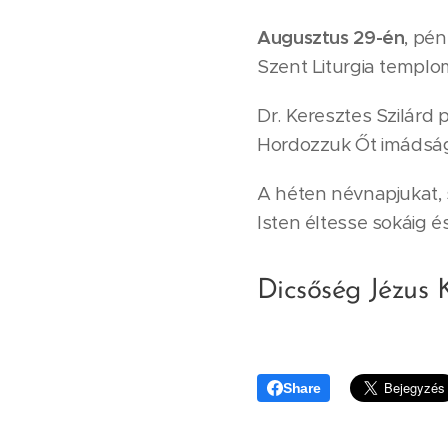
Augusztus 29-én
, pé
Szent Liturgia templ
Dr. Keresztes Szilárd
Hordozzuk Őt imádsá
A héten névnapjukat, 
Isten éltesse sokáig é
Dicsőség Jézus 
Share