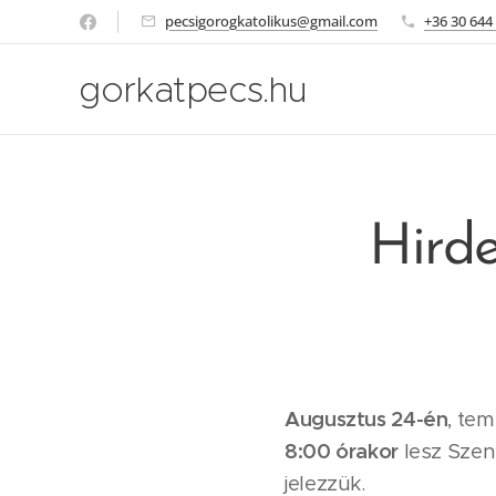
pecsigorogkatolikus@gmail.com
+36 30 644
gorkatpecs.hu
Hirde
Augusztus 24-én
, te
8:00 órakor
lesz Szent
jelezzük.