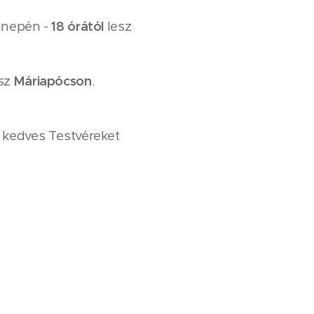
ünnepén -
18 órától
lesz
esz
Máriapócson
.
 kedves Testvéreket