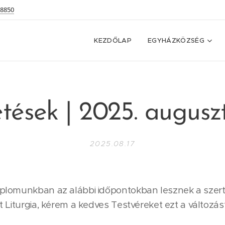
 8850
KEZDŐLAP
EGYHÁZKÖZSÉG
tések | 2025. auguszt
2025.08.17
mplomunkban az alábbi időpontokban lesznek a szert
 Liturgia, kérem a kedves Testvéreket ezt a változás