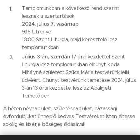
Templomunkban a következő rend szerint
lesznek a szertartások:
2024. július 7. vasárnap
9:15 Utrenye
10:00 Szent Liturgia, majd keresztelő lesz
templomunkban
Július 3-án, szerdán
17 órai kezdettel Szent
Liturgia lesz templomunkban elhunyt Koda
Mihályné született Szűcs Mária testvérünk lelki
üdvéért. Elhunyt testvérünk temetése 2024. július
3-án 13 órai kezdettel lesz az Abaligeti
Temetőben.
A héten névnapjukat, születésnapjukat, házassági
évfordulójukat ünneplő kedves Testvéreket Isten éltesse
sokáig és kísérje bőséges áldásával!