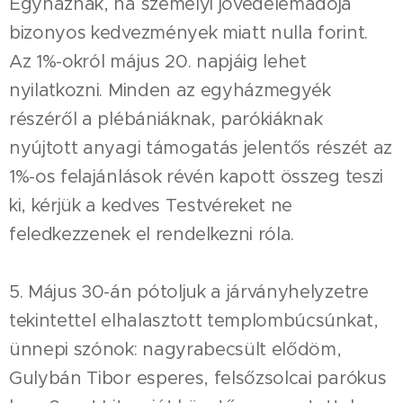
Egyháznak, ha személyi jövedelemadója
bizonyos kedvezmények miatt nulla forint.
Az 1%-okról május 20. napjáig lehet
nyilatkozni. Minden az egyházmegyék
részéről a plébániáknak, parókiáknak
nyújtott anyagi támogatás jelentős részét az
1%-os felajánlások révén kapott összeg teszi
ki, kérjük a kedves Testvéreket ne
feledkezzenek el rendelkezni róla.
5. Május 30-án pótoljuk a járványhelyzetre
tekintettel elhalasztott templombúcsúnkat,
ünnepi szónok: nagyrabecsült elődöm,
Gulybán Tibor esperes, felsőzsolcai parókus