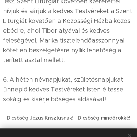
lesz. Szent Liturgiát követően szeretettel
hívjuk és várjuk a kedves Testvéreket a Szent
Liturgiát követően a Közösségi Házba közös
ebédre, ahol Tibor atyával és kedves
feleségével, Marika tisztelendőasszonnyal
kötetlen beszélgetésre nyílik lehetőség a
terített asztal mellett.
6. A héten névnapjukat, születésnapjukat
ünneplő kedves Testvéreket Isten éltesse
sokáig és kísérje bőséges áldásával!
Dicsőség Jézus Krisztusnak! - Dicsőség mindörökké!