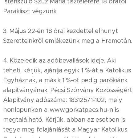
Istenszülő Szűz Mária tiszteletére 18 órától
Parakliszt végzünk.
3. Május 22-én 18 órai kezdettel elhunyt
Szeretteinkről emlékezünk meg a Hramotán.
4. Közeledik az adóbevallások ideje. Aki
teheti, kérjük, ajánlja egyik 1 %-át a Katolikus
Egyháznak, a másik 1 %-ot pedig parókiánk
alapítványának. Pécsi Szórvány Közösségért
Alapítvány adószáma: 18312571-102, mely
honlapunkon a www.gorkatpecs.hu-n is
megtalálható. Kérjük, abban az esetben is
tegye meg felajánlását a Magyar Katolikus