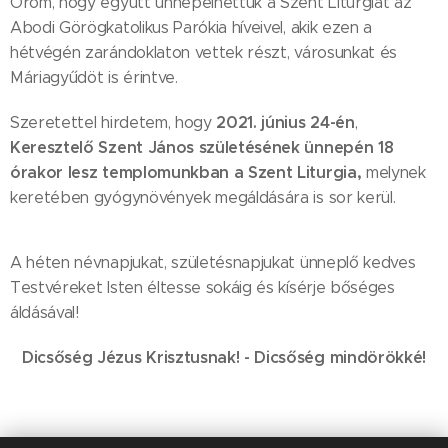
Öröm, hogy együtt ünnepelhettük a Szent Liturgiát az
Abodi Görögkatolikus Parókia híveivel, akik ezen a
hétvégén zarándoklaton vettek részt, városunkat és
Máriagyűdöt is érintve.
2021. június 24-én
Szeretettel hirdetem, hogy
,
Keresztelő Szent János születésének ünnepén 18
órakor lesz templomunkban a Szent Liturgia,
melynek
keretében gyógynövények megáldására is sor kerül.
A héten névnapjukat, születésnapjukat ünneplő kedves
Testvéreket Isten éltesse sokáig és kísérje bőséges
áldásával!
Dicsőség Jézus Krisztusnak! - Dicsőség mindörökké!