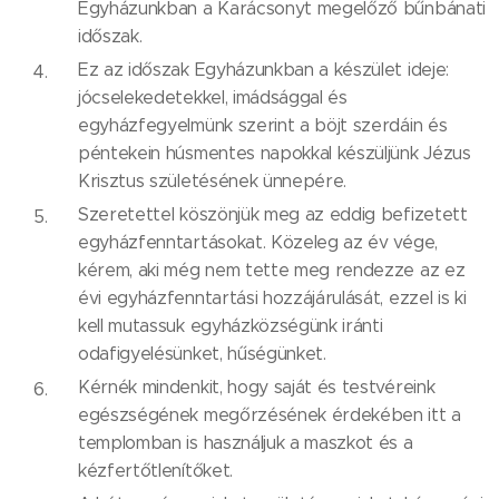
Egyházunkban a Karácsonyt megelőző bűnbánati
időszak.
Ez az időszak Egyházunkban a készület ideje:
jócselekedetekkel, imádsággal és
egyházfegyelmünk szerint a böjt szerdáin és
péntekein húsmentes napokkal készüljünk Jézus
Krisztus születésének ünnepére.
Szeretettel köszönjük meg az eddig befizetett
egyházfenntartásokat. Közeleg az év vége,
kérem, aki még nem tette meg rendezze az ez
évi egyházfenntartási hozzájárulását, ezzel is ki
kell mutassuk egyházközségünk iránti
odafigyelésünket, hűségünket.
Kérnék mindenkit, hogy saját és testvéreink
egészségének megőrzésének érdekében itt a
templomban is használjuk a maszkot és a
kézfertőtlenítőket.