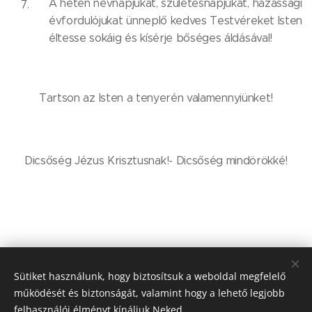
A héten névnapjukat, születésnapjukat, házassági
évfordulójukat ünneplő kedves Testvéreket Isten
éltesse sokáig és kísérje bőséges áldásával!
Tartson az Isten a tenyerén valamennyiünket!
Dicsőség Jézus Krisztusnak!- Dicsőség mindörökké!
Share
Sütiket használunk, hogy biztosítsuk a weboldal megfelelő
működését és biztonságát, valamint hogy a lehető legjobb
felhasználói élményt kínáljuk Neked.