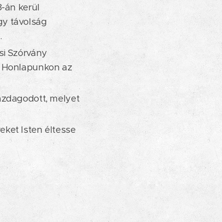
8-án kerül
gy távolság
.
si Szórvány
. Honlapunkon az
azdagodott, melyet
ket Isten éltesse