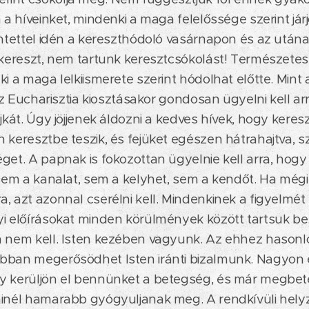
 a híveinket, mindenki a maga felelőssége szerint járj
intettel idén a kereszthódoló vasárnapon és az után
 kereszt, nem tartunk keresztcsókolást! Természetese
ki a maga lelkiismerete szerint hódolhat előtte. Mint
 az Eucharisztia kiosztásakor gondosan ügyelni kell a
jkát. Úgy jöjjenek áldozni a kedves hívek, hogy keres
keresztbe teszik, és fejüket egészen hátrahajtva, szá
get. A papnak is fokozottan ügyelnie kell arra, hogy
 sem a kanalat, sem a kelyhet, sem a kendőt. Ha még
, azt azonnal cserélni kell. Mindenkinek a figyelmét 
yi előírásokat minden körülmények között tartsuk b
 nem kell. Isten kezében vagyunk. Az ehhez hasonló
bban megerősödhet Isten iránti bizalmunk. Nagyon
y kerüljön el bennünket a betegség, és már megbe
inél hamarabb gyógyuljanak meg. A rendkívüli helyz