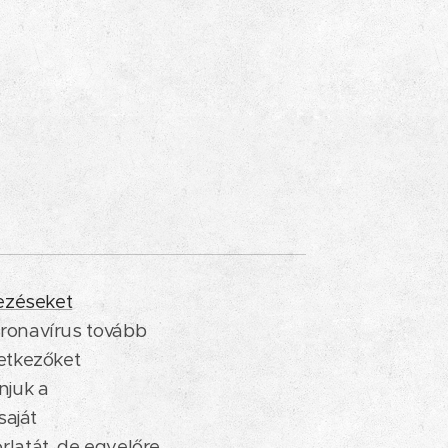
kezéseket
ronavírus tovább
etkezőket
njuk a
saját
latát, de egyelőre