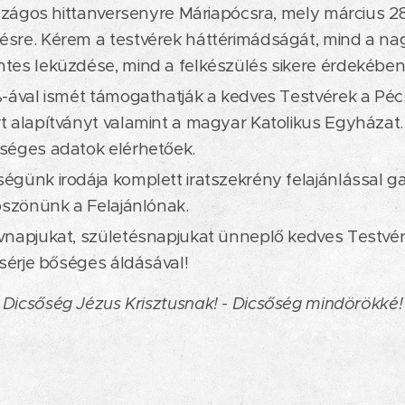
rszágos hittanversenyre Máriapócsra, mely március 2
sre. Kérem a testvérek háttérimádságát, mind a na
es leküzdése, mind a felkészülés sikere érdekében
-ával ismét támogathatják a kedves Testvérek a Péc
 alapítványt valamint a magyar Katolikus Egyházat
séges adatok elérhetőek.
günk irodája komplett iratszekrény felajánlással g
öszönünk a Felajánlónak.
napjukat, születésnapjukat ünneplő kedves Testvére
ísérje bőséges áldásával!
Dicsőség Jézus Krisztusnak! - Dicsőség mindörökké!