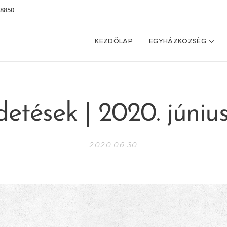
 8850
KEZDŐLAP
EGYHÁZKÖZSÉG
detések | 2020. június
2020.06.30