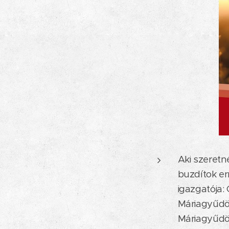
Aki szeretn
buzdítok er
igazgatója:
Máriagyűdön
Máriagyűdön