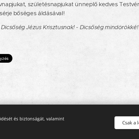
napjukat, születésnapjukat ünneplő kedves Testvére
ísérje bőséges áldásával!
Dicsőség Jézus Krisztusnak! - Dicsőség mindörökké!
dését és biztonságát, valamint
© 2016-2026 Pécsi Görögkatolikus Parókia | 7624 Pécs, Alajos u. 21.
Csak a 
Az oldalt a
Webnode
működteti
Sütik