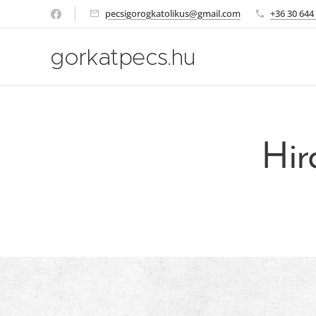
pecsigorogkatolikus@gmail.com
+36 30 644
gorkatpecs.hu
Hir