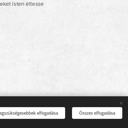
ket Isten éltesse
legszükségesebbek elfogadása
Összes elfogadása