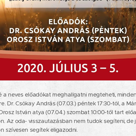
é a neves előadókat meghallgatni megteheti, minde
re. Dr. Csókay András (07.03.) péntek 17:30-tól, a Má
 Orosz István atya (07.04.) szombat 10:00-től tart elő
. Az oda- visszautazásban nem tudok segíteni, de j
 szívesen segítek eligazodni.