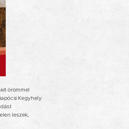
nkit örömmel
riapócsi Kegyhely
adást
elen leszek,