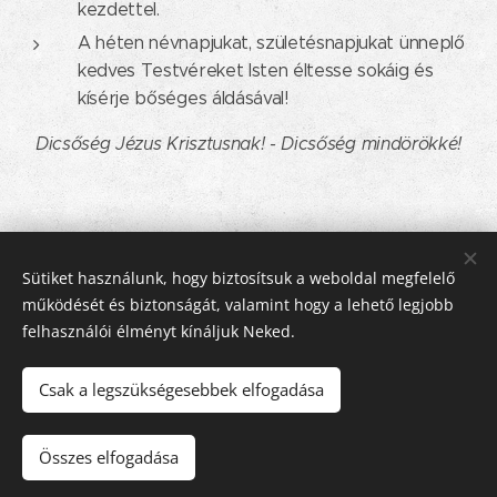
kezdettel.
A héten névnapjukat, születésnapjukat ünneplő
kedves Testvéreket Isten éltesse sokáig és
kísérje bőséges áldásával!
Dicsőség Jézus Krisztusnak! - Dicsőség mindörökké!
Share
Sütiket használunk, hogy biztosítsuk a weboldal megfelelő
működését és biztonságát, valamint hogy a lehető legjobb
felhasználói élményt kínáljuk Neked.
Csak a legszükségesebbek elfogadása
© 2016-2026 Pécsi Görögkatolikus Parókia | 7624 Pécs, Alajos u.
21.
Összes elfogadása
Az oldalt a
Webnode
működteti
Sütik