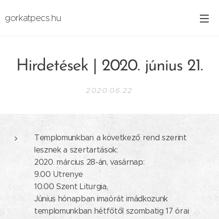
gorkatpecs.hu
Hirdetések | 2020. június 21.
2020.06.22
Templomunkban a következő rend szerint
lesznek a szertartások:
2020. március 28-án, vasárnap:
9.00 Utrenye
10.00 Szent Liturgia,
Június hónapban imaórát imádkozunk
templomunkban hétfőtől szombatig 17 órai