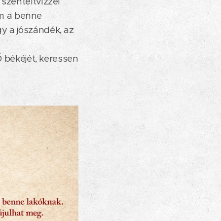
 szenteltvízzel
em a benne
y a jószándék, az
 Ő békéjét, keressen