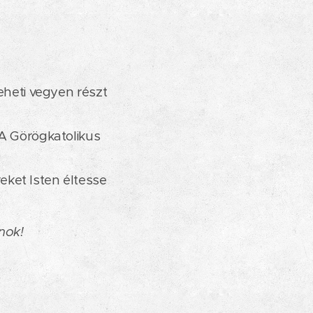
eheti vegyen részt
 A Görögkatolikus
ket Isten éltesse
nok!