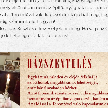
v elején felkínálja az otthonaink, közösségi tereink
amely elsősorban nem az építőanyagnak szól, han
sal a Teremtővel való kapcsolatunk újulhat meg, hog
ndig szemünk előtt legyen!
ló áldás Krisztus érkezését jeleníti meg. Ha várja az
jó lehetőség ez a találkozásra is!