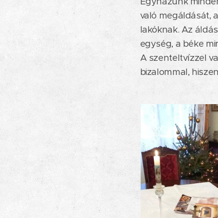
Egyházunk minden é
való megáldását, 
lakóknak. Az áldás
egység, a béke mi
A szenteltvízzel va
bizalommal, hiszen 