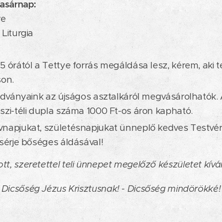
vasárnap:
ye
 Liturgia
5 órától a Tettye forrás megáldása lesz, kérem, aki t
son.
iadványaink az újságos asztalkáról megvásárolhatók.
szi-téli dupla száma 1000 Ft-os áron kapható.
napjukat, születésnapjukat ünneplő kedves Testvére
ísérje bőséges áldásával!
ott, szeretettel teli ünnepet megelőző készületet kívá
Dicsőség Jézus Krisztusnak! - Dicsőség mindörökké!