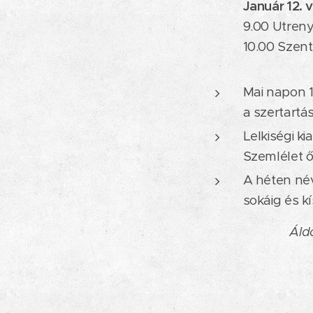
Január 12. 
9.00 Utren
10.00 Szent
Mai napon 1
a szertartá
Lelkiségi k
Szemlélet ő
A héten név
sokáig és k
Áld