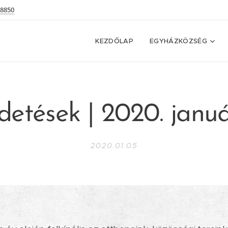
 8850
KEZDŐLAP
EGYHÁZKÖZSÉG
detések | 2020. januá
2020.01.05