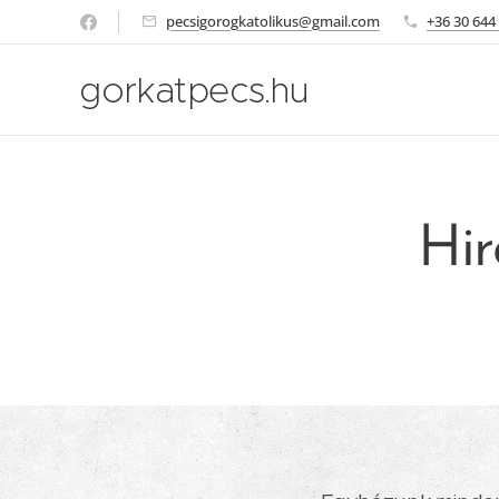
pecsigorogkatolikus@gmail.com
+36 30 644
gorkatpecs.hu
Hir