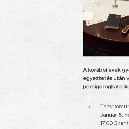
A korábbi évek gy
egyeztetés után v
pecsigorogkatolik
Templomunkb
Január 6. h
17.00 Szent