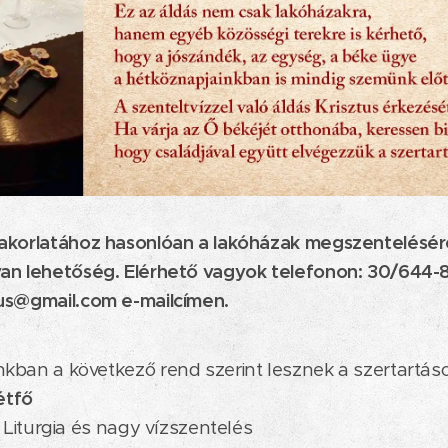
akorlatához hasonlóan a lakóházak megszentelésér
an lehetőség. Elérhető vagyok telefonon: 30/644-
us@gmail.com e-mailcímen.
an a következő rend szerint lesznek a szertartáso
étfő
 Liturgia és nagy vízszentelés