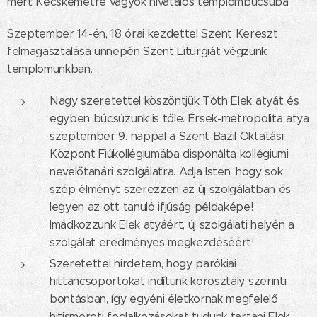
mert Kecskemétre vagyok hivatalos templombúcsúba
Szeptember 14-én, 18 órai kezdettel Szent Kereszt
felmagasztalása ünnepén Szent Liturgiát végzünk
templomunkban.
Nagy szeretettel köszöntjük Tóth Elek atyát és
egyben búcsúzunk is tőle. Érsek-metropolita atya
szeptember 9. nappal a Szent Bazil Oktatási
Központ Fiúkollégiumába disponálta kollégiumi
nevelőtanári szolgálatra. Adja Isten, hogy sok
szép élményt szerezzen az új szolgálatban és
legyen az ott tanuló ifjúság példaképe!
Imádkozzunk Elek atyáért, új szolgálati helyén a
szolgálat eredményes megkezdéséért!
Szeretettel hirdetem, hogy parókiai
hittancsoportokat indítunk korosztály szerinti
bontásban, így egyéni életkornak megfelelő
hitismereti foglalkozásokat tudunk tartani Elek