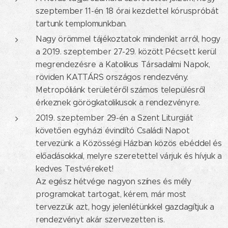
szeptember 11-én 18 órai kezdettel kóruspróbát
tartunk templomunkban.
Nagy örömmel tájékoztatok mindenkit arról, hogy
a 2019. szeptember 27-29. között Pécsett kerül
megrendezésre a Katolikus Társadalmi Napok,
röviden KATTÁRS országos rendezvény.
Metropóliánk területéről számos településről
érkeznek görögkatolikusok a rendezvényre.
2019. szeptember 29-én a Szent Liturgiát
követően egyházi évindító Családi Napot
tervezünk a Közösségi Házban közös ebéddel és
előadásokkal, melyre szeretettel várjuk és hívjuk a
kedves Testvéreket!
Az egész hétvége nagyon színes és mély
programokat tartogat, kérem, már most
tervezzük azt, hogy jelenlétünkkel gazdagítjuk a
rendezvényt akár szervezetten is.