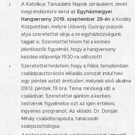
A Katolikus Társadalmi Napok zárásaként, ismét
Egyházmegyei
megrendezésre kerül az
Hangverseny 2019. szeptember 29-én
a Kodály
Központban, melyre Udvardy György püspök
atya szeretettel várja a mi egyházközségünk
tagjait is. Szeretettel hívom fel a kedves
jelentkezők figyelmét, hogy a hangverseny
kezdési időpontja 19:30-ra változott!
Szeretettel hirdetem, hogy a Pálos templomban
családpasztorációs előadás sorozat indul havi
egy péntek estét érintüően, melynek első alkalma
09.13. péntek, 19 óra. Téma: minőségi idő a
családban. Szeretettel ajánlom a kedves
testvérek figyelmébe ezt az igen értékes,
ingyenes programot. Az előadó: Dr. Domján
Mihály, családterapeuta, tanácsadó
szakpszichológus.