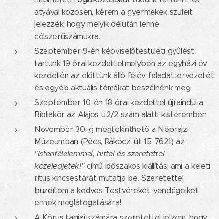
atyával közösen, kérem a gyermekek szüleit
jelezzék, hogy melyik délután lenne
célszerűszámukra.
Szeptember 9-én képviselőtestületi gyűlést
tartunk 19 órai kezdettel,melyben az egyházi év
kezdetén az előttünk álló félév feladattervezetét
és egyéb aktuális témákat beszélnénk meg.
Szeptember 10-én 18 órai kezdettel újraindul a
Bibliakör az Alajos u.2/2 szám alatti kisteremben.
November 30-ig megtekinthető a Néprajzi
Múzeumban (Pécs, Rákóczi út 15, 7621) az
"Istenfélelemmel, hittel és szeretettel
közeledjetek!"
című időszakos kiállítás, ami a keleti
rítus kincsestárát mutatja be. Szeretettel
buzdítom a kedves Testvéreket, vendégeiket
ennek meglátogatására!
A Kórus tagjai számára szeretettel jelzem, hogy