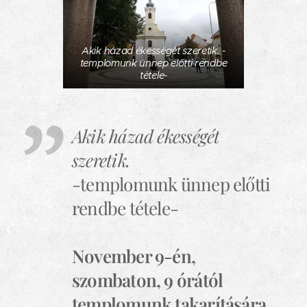
Akik házad ékességét szeretik. -
templomunk ünnep előtti rendbe
tétele-
Akik házad ékességét
szeretik.
-templomunk ünnep előtti
rendbe tétele-
November 9-én,
szombaton, 9 órától
templomunk takarítására,