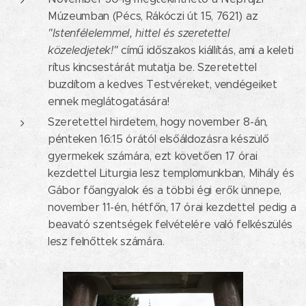
Múzeumban (Pécs, Rákóczi út 15, 7621) az
"Istenfélelemmel, hittel és szeretettel
közeledjetek!"
című időszakos kiállítás, ami a keleti
rítus kincsestárát mutatja be. Szeretettel
buzdítom a kedves Testvéreket, vendégeiket
ennek meglátogatására!
Szeretettel hirdetem, hogy november 8-án,
pénteken 16:15 órától elsőáldozásra készülő
gyermekek számára, ezt követően 17 órai
kezdettel Liturgia lesz templomunkban, Mihály és
Gábor főangyalok és a többi égi erők ünnepe,
november 11-én, hétfőn, 17 órai kezdettel pedig a
beavató szentségek felvételére való felkészülés
lesz felnőttek számára.