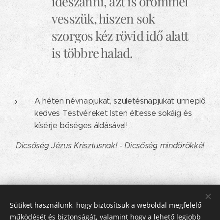
ideszánni, azt is örömmel
vesszük, hiszen sok
szorgos kéz rövid idő alatt
is többre halad.
A héten névnapjukat, születésnapjukat ünneplő
kedves Testvéreket Isten éltesse sokáig és
kísérje bőséges áldásával!
Dicsőség Jézus Krisztusnak! - Dicsőség mindörökké!
Share
Sütiket használunk, hogy biztosítsuk a weboldal megfelelő
működését és biztonságát, valamint hogy a lehető legjobb