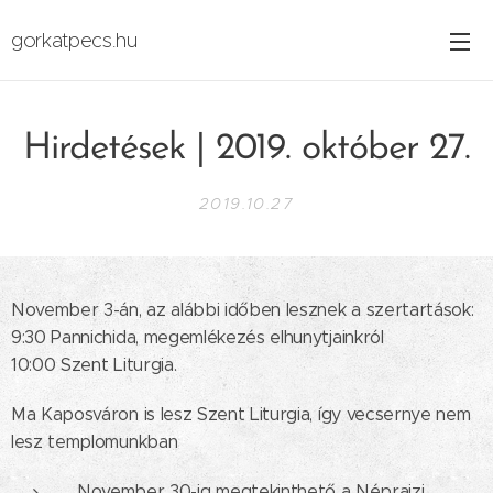
gorkatpecs.hu
Hirdetések | 2019. október 27.
2019.10.27
November 3-án, az alábbi időben lesznek a szertartások:
9:30 Pannichida, megemlékezés elhunytjainkról
10:00 Szent Liturgia.
Ma Kaposváron is lesz Szent Liturgia, így vecsernye nem
lesz templomunkban
November 30-ig megtekinthető a Néprajzi