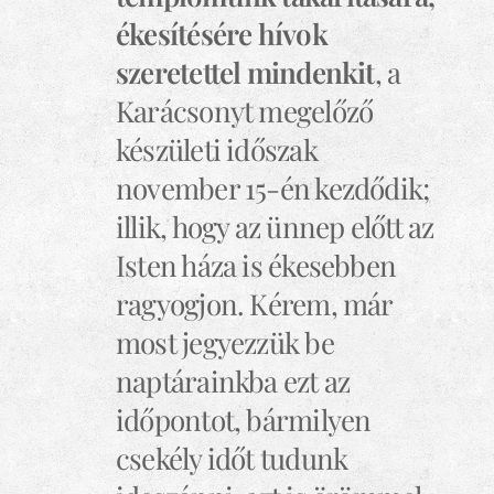
ékesítésére hívok
szeretettel mindenkit
, a
Karácsonyt megelőző
készületi időszak
november 15-én kezdődik;
illik, hogy az ünnep előtt az
Isten háza is ékesebben
ragyogjon. Kérem, már
most jegyezzük be
naptárainkba ezt az
időpontot, bármilyen
csekély időt tudunk