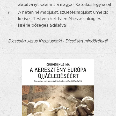
alapítványt valamint a magyar Katolikus Egyházat.
A héten névnapjukat, születésnapjukat ünneplő
kedves Testvéreket Isten éltesse sokáig és
kísérje bőséges áldásával!
Dicsőség Jézus Krisztusnak! - Dicsőség mindörökké!