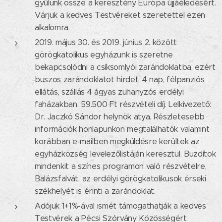
gyűlünk össze a keresztény Európa újjáéledésért.
Várjuk a kedves Testvéreket szeretettel ezen
alkalomra.
2019. május 30. és 2019. június 2. között
görögkatolikus egyházunk is szeretne
bekapcsolódni a csíksomlyói zarándoklatba, ezért
buszos zarándoklatot hirdet, 4 nap, félpanziós
ellátás, szállás 4 ágyas zuhanyzós erdélyi
faházakban. 59.500 Ft részvételi díj. Lelkivezető:
Dr. Jaczkó Sándor helynök atya. Részletesebb
információk honlapunkon megtalálhatók valamint
korábban e-mailben megküldésre kerültek az
egyházközség levelezőlistáján keresztül. Buzdítok
mindenkit a színes programon való részvételre,
Balázsfalvát, az erdélyi görögkatolikusok érseki
székhelyét is érinti a zarándoklat.
Adójuk 1+1%-ával ismét támogathatják a kedves
Testvérek a Pécsi Szórvány Közösségért