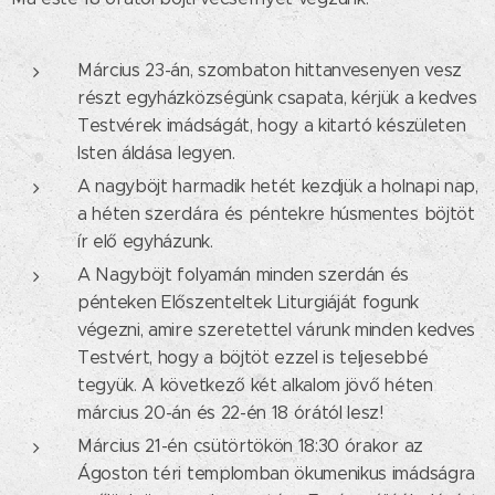
Március 23-án, szombaton hittanvesenyen vesz
részt egyházközségünk csapata, kérjük a kedves
Testvérek imádságát, hogy a kitartó készületen
Isten áldása legyen.
A nagyböjt harmadik hetét kezdjük a holnapi nap,
a héten szerdára és péntekre húsmentes böjtöt
ír elő egyházunk.
A Nagyböjt folyamán minden szerdán és
pénteken Előszenteltek Liturgiáját fogunk
végezni, amire szeretettel várunk minden kedves
Testvért, hogy a böjtöt ezzel is teljesebbé
tegyük. A következő két alkalom jövő héten
március 20-án és 22-én 18 órától lesz!
Március 21-én csütörtökön 18:30 órakor az
Ágoston téri templomban ökumenikus imádságra