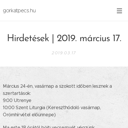
gorkatpecs.hu
Hirdetések | 2019. március 17.
2019.03.17
Március 24-én, vasárnap a szokott időben lesznek a
szertartások:
9:00 Utrenye
10:00 Szent Liturgia (Kereszthódoló vasárnap,
Örömhírvétel előünnepe)
Ma este 18 órától böjti vecsernyét végzünk.