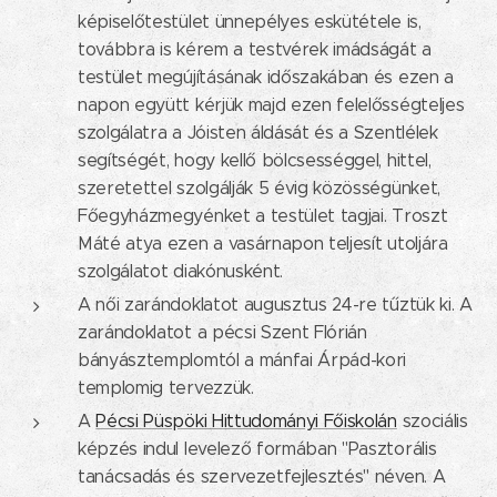
képiselőtestület ünnepélyes eskütétele is,
továbbra is kérem a testvérek imádságát a
testület megújításának időszakában és ezen a
napon együtt kérjük majd ezen felelősségteljes
szolgálatra a Jóisten áldását és a Szentlélek
segítségét, hogy kellő bölcsességgel, hittel,
szeretettel szolgálják 5 évig közösségünket,
Főegyházmegyénket a testület tagjai. Troszt
Máté atya ezen a vasárnapon teljesít utoljára
szolgálatot diakónusként.
A női zarándoklatot augusztus 24-re tűztük ki. A
zarándoklatot a pécsi Szent Flórián
bányásztemplomtól a mánfai Árpád-kori
templomig tervezzük.
A
Pécsi Püspöki Hittudományi Főiskolán
szociális
képzés indul levelező formában "Pasztorális
tanácsadás és szervezetfejlesztés" néven. A