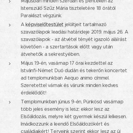
Májusban minden szerdán és pénteken az
Istenszülő Szűz Mária tiszteletére 18 órától
Parakliszt végzünk.
A
képviselőtestület
jelöltjeit tartalmazó
szavazólapok leadási határideje 2019. május 26. A
szavazólapok - az átvétel tényét igazoló aláírást
követően - a szertartások előtt vagy után
átvehetők a sekrestyében.
Május 19-én, vasárnap 17 órai kezdettel az
Istvánfi-Német Duó dudán és tekerőn koncertet
ad templomunkban Aequo animo címmel.
Szeretettel várnak és várunk minden kedves
érdeklődőt!
Templomunkban június 9-én, Pünkösd vasárnap
több jeles esemény is lesz: ekkor lesz az
Elsőáldozás, melyre két gyermek készül lelkesen.
Imádkozzunk a leendő Elsőáldozókért és
családjaikért! Terveink szerint ekkor lesz az új