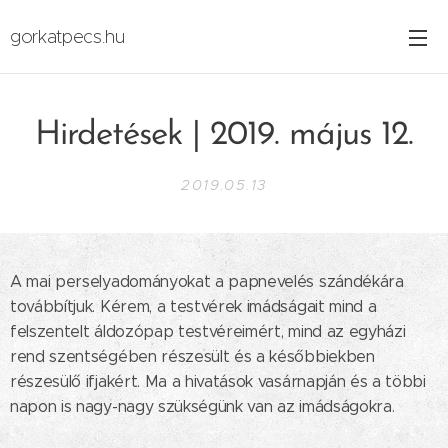
gorkatpecs.hu
Hirdetések | 2019. május 12.
2019.05.13
A mai perselyadományokat a papnevelés szándékára
továbbítjuk. Kérem, a testvérek imádságait mind a
felszentelt áldozópap testvéreimért, mind az egyházi
rend szentségében részesült és a későbbiekben
részesülő ifjakért. Ma a hivatások vasárnapján és a többi
napon is nagy-nagy szükségünk van az imádságokra.