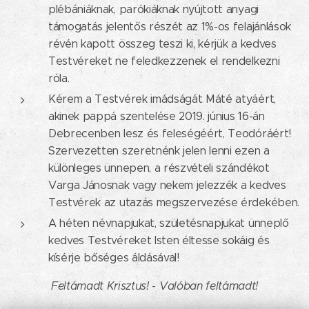
plébániáknak, parókiáknak nyújtott anyagi
támogatás jelentős részét az 1%-os felajánlások
révén kapott összeg teszi ki, kérjük a kedves
Testvéreket ne feledkezzenek el rendelkezni
róla.
Kérem a Testvérek imádságát Máté atyáért,
akinek pappá szentelése 2019. június 16-án
Debrecenben lesz és feleségéért, Teodóráért!
Szervezetten szeretnénk jelen lenni ezen a
különleges ünnepen, a részvételi szándékot
Varga Jánosnak vagy nekem jelezzék a kedves
Testvérek az utazás megszervezése érdekében.
A héten névnapjukat, születésnapjukat ünneplő
kedves Testvéreket Isten éltesse sokáig és
kísérje bőséges áldásával!
Feltámadt Krisztus! - Valóban feltámadt!