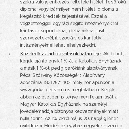
szakra való jelentkezés feltétele hitéleti felsőfokú
diploma, vagy bármilyen nem hitéleti diploma a
kiegészítő kreditek teljesítésével. Ezzel a
végzettséggel egyházi segítő intézményeknél,
karitász-csoportoknál, plébániáknál, civil
szervezeteknél, ill. szociális és karitatív
intézményeknél lehet elhelyezkedni.
Közeledik az adóbevallások határideje
. Aki teheti,
kérjük, ajánlja egyik 1 %-át a Katolikus Egyháznak,
a másik 1 %-ot pedig parókiánk alapítványának.
Pécsi Szórvány Közösségért Alapítvány
adószáma: 18312571-102, mely honlapunkon a
www.gorkatpecs.hu-n is megtalálható. Kérjük,
abban az esetben is tegye meg felajánlását a
Magyar Katolikus Egyháznak, ha személyi
jövedelemadója bizonyos kedvezmények miatt
nulla forint. Az 1%-okról május 20. napjáig lehet
nyilatkozni. Minden az egyházmegyék részéről a