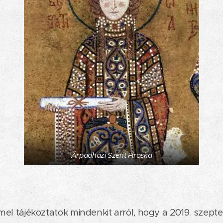
Árpádházi Szent Piroska
l tájékoztatok mindenkit arról, hogy a 2019. szept