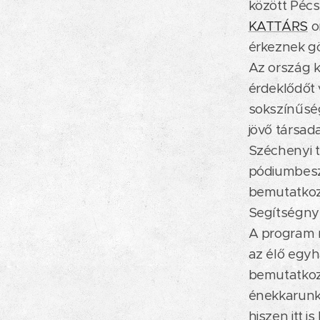
között Pécs
KATTÁRS
o
érkeznek gö
Az ország 
érdeklődőt 
sokszínűség
jövő társad
Széchenyi t
pódiumbesz
bemutatkoz
Segítségnyú
A program 
az élő egyh
bemutatkozh
énekkarunk 
hiszen itt 