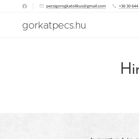
pecsigorogkatolikus@gmail.com
+36 30 644
gorkatpecs.hu
Hir