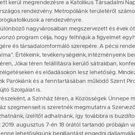
ett kerül megrendezésre a Katolikus Társadalmi Nap
rszágos rendezvény. Metropóliánk területéről számo
rögkatolikusok a rendezvényre.
különböző nagyvárosaiban megszervezett és évek ó
vonzó program célja, hogy felhívjuk a figyelmet egy
ére és társadalomformáló szerepére. A pécsi rende
alma". Értékeink, tevékenységeink, intézményeink b
éren, Jókai téren felállításra kerülő sátrakban, konfe
élgetéseken és előadásokon lesz lehetőség. Minde
ik Parókiánk és a fenntartásában működő Szent Pir
jtó Szolgálat is.
részeként, a Színház téren, a Közösségek Ünnepe 
áz szegmenseit is szeretnék megmutatni a Szervezők
atnánk, ízelítőt adhatnánk, így továbbra is buzdíto
2019. augusztus 7-én 18 órától tartandó próbáján va
is lenne lehetőségünk bepillantást engedni dallamvil