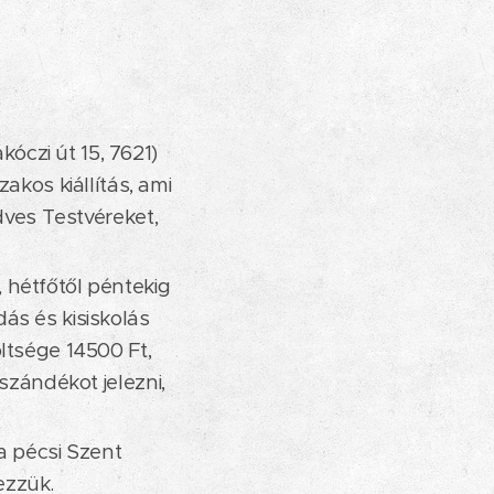
czi út 15, 7621)
akos kiállítás, ami
dves Testvéreket,
 hétfőtől péntekig
ás és kisiskolás
ltsége 14500 Ft,
szándékot jelezni,
a pécsi Szent
ezzük.