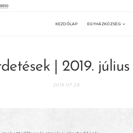
 8850
KEZDŐLAP
EGYHÁZKÖZSÉG
detések | 2019. július
2019.07.28