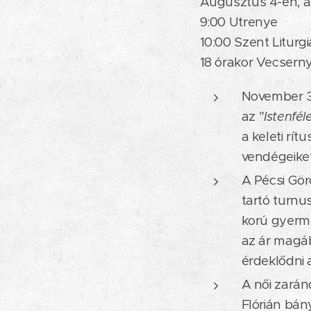
Augusztus 4-én, a 
9:00 Utrenye
10:00 Szent Liturgi
18 órakor Vecsern
November 30
az
"Istenfél
a keleti rí
vendégeike
A Pécsi Gör
tartó turnu
korú gyerme
az ár magáb
érdeklődni 
A női zarán
Flórián bán