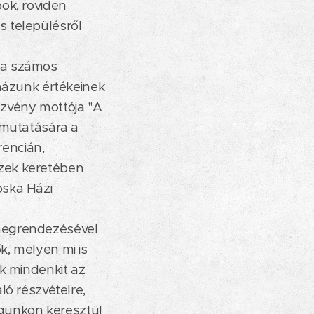
ok, röviden
s településről
ta számos
házunk értékeinek
zvény mottója "A
emutatására a
rencián,
zek keretében
oska Házi
megrendezésével
, melyen mi is
k mindenkit az
ló részvételre,
águnkon keresztül