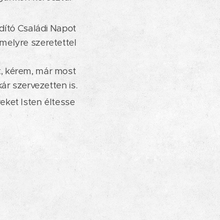
dító Családi Napot
melyre szeretettel
, kérem, már most
ár szervezetten is.
ket Isten éltesse