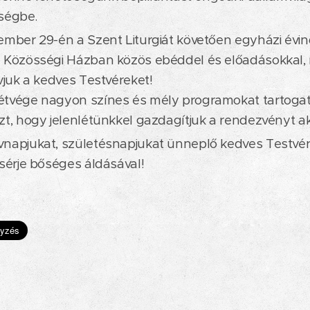
iségbe.
ember 29-én a Szent Liturgiát követően egyházi évin
 Közösségi Házban közös ebéddel és előadásokkal, 
ívjuk a kedves Testvéreket!
étvége nagyon színes és mély programokat tartogat
zt, hogy jelenlétünkkel gazdagítjuk a rendezvényt ak
napjukat, születésnapjukat ünneplő kedves Testvére
ísérje bőséges áldásával!