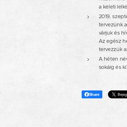
a keleti lelk
2019. szept
tervezünk a
várjuk és h
Az egész h
tervezzük a
A héten név
sokáig és k
Share