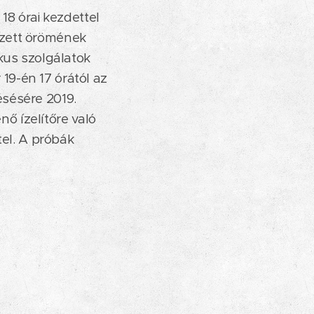
18 órai kezdettel
gzett örömének
kus szolgálatok
9-én 17 órától az
sésére 2019.
nő ízelítőre való
tel. A próbák