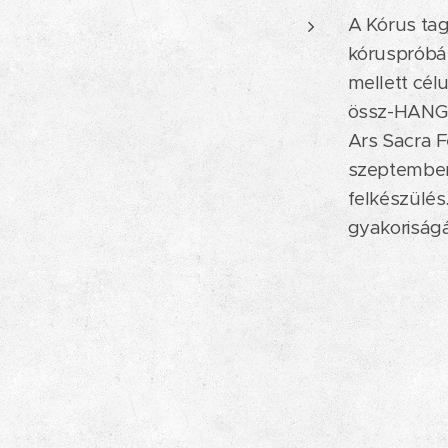
A Kórus tag
kóruspróbá
mellett cél
össz-HANGza
Ars Sacra F
szeptember 1
felkészülés
gyakoriságá