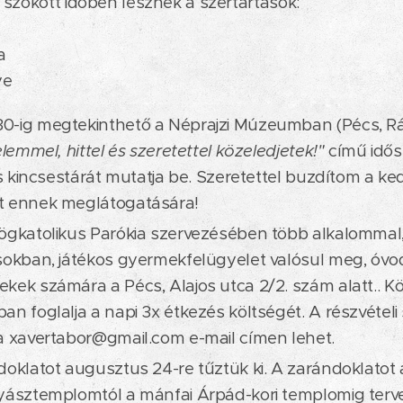
szokott időben lesznek a szertartások:
a
ye
-ig megtekinthető a Néprajzi Múzeumban (Pécs, Rákó
elemmel, hittel és szeretettel közeledjetek!"
című idősz
tus kincsestárát mutatja be. Szeretettel buzdítom a ke
t ennek meglátogatására!
ögkatolikus Parókia szervezésében több alkalommal,
sokban, játékos gyermekfelügyelet valósul meg, óvod
kek számára a Pécs, Alajos utca 2/2. szám alatt.. Kö
an foglalja a napi 3x étkezés költségét. A részvételi 
a xavertabor@gmail.com e-mail címen lehet.
doklatot augusztus 24-re tűztük ki. A zarándoklatot 
yásztemplomtól a mánfai Árpád-kori templomig terv