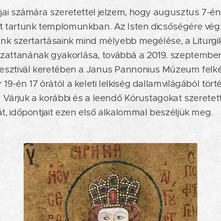
jai számára szeretettel jelzem, hogy augusztus 7-én 
t tartunk templomunkban. Az Isten dicsőségére vé
unk szertartásaink mind mélyebb megélése, a Liturgi
ttanának gyakorlása, továbbá a 2019. szeptember 1
esztivál keretében a Janus Pannonius Múzeum felké
9-én 17 órától a keleti lelkiség dallamvilágából törté
. Várjuk a korábbi és a leendő Kórustagokat szeretet
t, időpontjait ezen első alkalommal beszéljük meg.