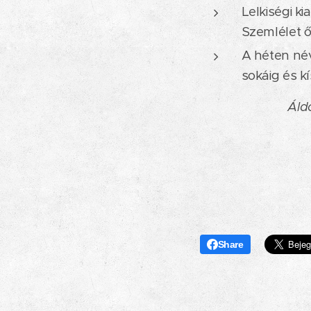
Lelkiségi k
Szemlélet ő
A héten név
sokáig és k
Áld
Share