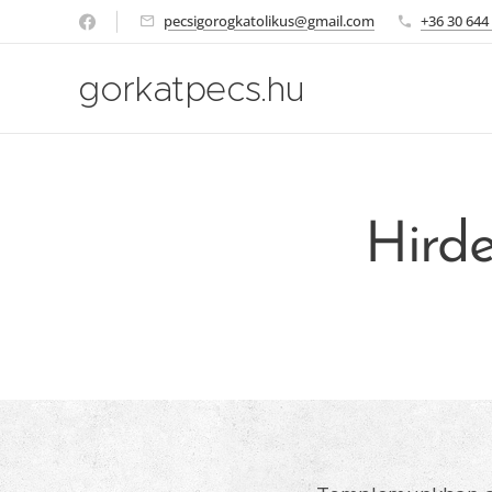
pecsigorogkatolikus@gmail.com
+36 30 644
gorkatpecs.hu
Hirde