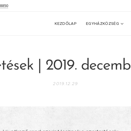
 8850
KEZDŐLAP
EGYHÁZKÖZSÉG
tések | 2019. decemb
2019.12.29