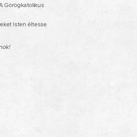
 A Görögkatolikus
ket Isten éltesse
nok!