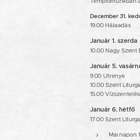
Templomunkban a k
December 31. ked
19.00 Hálaadás
Január 1. szerda
10.00 Nagy Szent Ba
Január 5. vasárn
9.00 Utrenye
10.00 Szent Liturgi
15.00 Vízszentelés
Január 6. hétfő
17.00 Szent Liturg
Mai napon 1