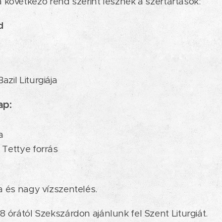
övetkező rend szerint lesznek a szertartások:
d
zil Liturgiája
ap:
a
 Tettye forrás
ia és nagy vízszentelés.
8 órától Szekszárdon ajánlunk fel Szent Liturgiát.