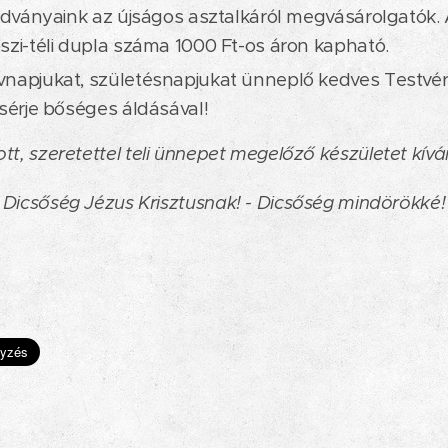
iadványaink az újságos asztalkáról megvásárolgatók.
szi-téli dupla száma 1000 Ft-os áron kapható.
napjukat, születésnapjukat ünneplő kedves Testvére
ísérje bőséges áldásával!
ott, szeretettel teli ünnepet megelőző készületet kívá
Dicsőség Jézus Krisztusnak! - Dicsőség mindörökké!