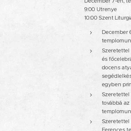
December 7-én, te
9:00 Utrenye
10:00 Szent Liturgi
December 6-
templomunk
Szeretettel
és főcelebr
docens atyá
segédlelkés
egyben prim
Szeretette
továbbá az 
templomunk,
Szeretettel
Ferences t