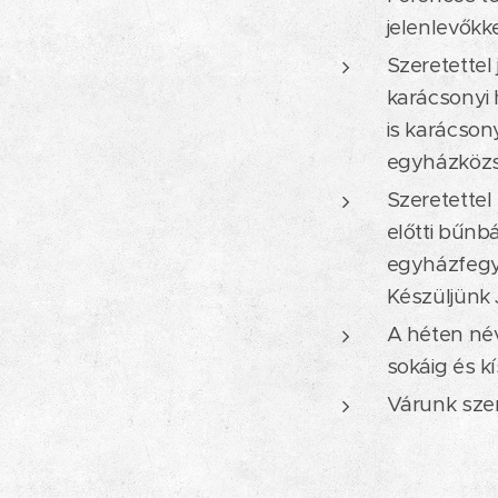
jelenlevőkke
Szeretettel
karácsonyi 
is karácson
egyházközsé
Szeretettel
előtti bűnb
egyházfegye
Készüljünk 
A héten név
sokáig és k
Várunk szer