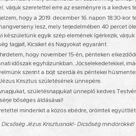
l; várjuk szeretettel erre az eseményre is a kedves t
 jelzem, hogy a 2019. december 16. napon 18:30-ko
hangverseny lesz, mely terjedelmében 40 percet ölel
yi készületünk egyik szép elemének ígérkezik, várjuk 
g tagjait, Kicsiket és Nagyokat egyaránt.
 hirdetem, hogy november 15-én, pénteken elkezdőd
ánati időszak egyházunkban. Jócselekedetekkel, im
lmünk szerint a böjt szerdái és péntekei húsmente
Jézus Krisztus születésének ünnepére.
napjukat, születésnapjukat ünneplő kedves Testvére
ísérje bőséges áldásával!
etettel mindenkit a közös ebédre, örömteli együttlét
Dicsőség Jézus Krisztusnak!- Dicsőség mindörökké!