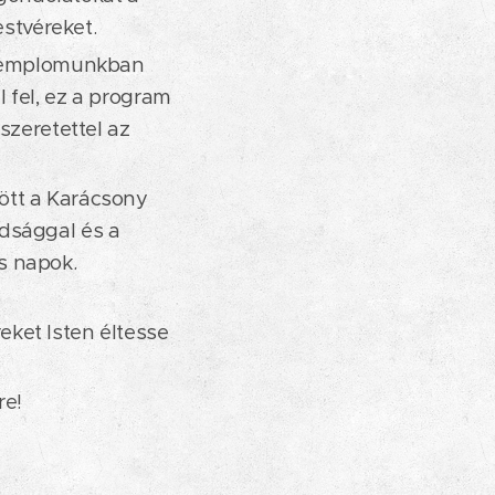
estvéreket.
r templomunkban
 fel, ez a program
szeretettel az
ött a Karácsony
ádsággal és a
s napok.
ket Isten éltesse
re!