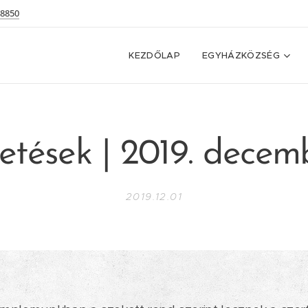
 8850
KEZDŐLAP
EGYHÁZKÖZSÉG
etések | 2019. decemb
2019.12.01