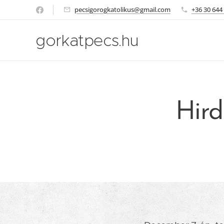
pecsigorogkatolikus@gmail.com
+36 30 644
gorkatpecs.hu
Hird