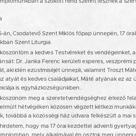
mplomunkban a szokott rend szerint lesznek a szert
a
án, Csodatevő Szent Miklós főpap ünnepén, 17 órak
ban Szent Liturgia.
 köszöntöm a kedves Testvéreket és vendégeinket, 
ánsát: Dr. Janka Ferenc kerületi esperes, veszprémi p
t, aki idén ezüstmiséjét ünnepli, valamint Troszt Má
z atyát és kedves családjaikat, Máté atyának ez az ü
iciája is egyházközségünkben..
l köszönöm meg a szeretetvendégséghez érkező fela
elmúlt hétvégéken közösen végzett kétkezi munkáka
 továbbá a közösségi ház udvara felkészült a mai 
 hirdetem, hogy ma 17 órai kezdettel adventi gyertya
emplomban, mely alkalmával én osztok meg ünnepi 