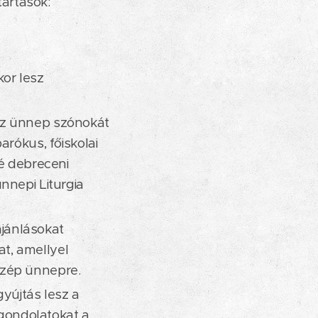
artások:
or lesz
az ünnep szónokát
arókus, főiskolai
té debreceni
nnepi Liturgia
jánlásokat
t, amellyel
szép ünnepre.
gyújtás lesz a
gondolatokat a