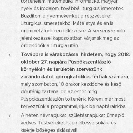
történelem, matematika, informatika, magyar
nyelv és irodalom, továbbá liturgikus ismeretek.
Buzdítom a gyermekeinket a részvételre!.
Liturgikus ismeretekből Máté atya és én is
örömmel állunk rendelkezésre. A versenyre való
jelentkezéssel kapcsolatban várjanak meg az
érdeklődők a Liturgia után.
Továbbra is várakozással hirdetem, hogy 2018.
október 27
napjára Püspökszentlászló
.
környékén és területén szervezünk
zarándoklatot görögkatolikus férfiak számára
,
mely szombaton, 10 órakor kezdődne és késő
délutánig tartana, de az estét még
Püspökszentlászlón töltenénk. Kérem, már most
tervezzünk a programmal, írjuk be naptárainkba.
A héten névnapjukat, születésnapjukat ünneplő
kedves Testvéreket Isten éltesse sokáig és
kísérje bőséges áldásával!