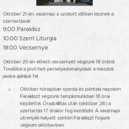
Október 21-én, vasárnap a szokott időben lesznek a
szertartások:
9:00 Paraklisz
10:00 Szent Liturgia
18:00 Vecsernye
Október 20-án előesti vecsernyét végzünk 18 órától.
Továbbá a jövő heti perselyadományokat a missziók
javára ajánljuk fel.
Október hónapban szerda és pénteki napokon
Parakliszt végzünk templomunkban 18 órai
kezdettel. Óraátállítás után (október 28.) a
szertartás 17 órakor fog kezdődni. A vasárnapi
utrenyék helyett szintén Parakliszt fogunk
végezni októberben.