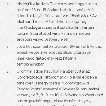
Hirdetjük a kedves Testvéreknek, hogy holnap,
október 15-én 18 órakor tartjuk a tanév első
felnőtthittanját. Téma:
Mit vár tőlünk Isten?
Az
alkalmon Troszt Máté diakonus atya fog
morálteológiai szempontból előadást tartani
nekünk. Szeretettel várunk minden hitében
erősödni vágyó testvérünket!
Jövő hét szombaton, október 20-án fél 6-kor, az
előesti vecsernye előtt az alsós, Liturgiával
ismerkedő fiataloknak lesz hittan a
templomunkban.
Örömmel adom hírül, hogy a Szent Atanáz
Görögkatolikus Hittudományi Főiskola ebben a
tanévben is meghirdeti a
"Görögkatolikus
Tudásolimpia"
elnevezésű levelezős tanulmányi
versenyt a 7., 8., 9. és 10. évfolyamon a következő
tantárgyakból: angol, olasz és német nyelv,