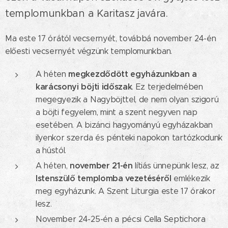
templomunkban a Karitasz javára.
Ma este 17 órától vecsernyét, továbbá november 24-én
előesti vecsernyét végzünk templomunkban.
megkezdődött egyházunkban a
A héten
karácsonyi böjti időszak
. Ez terjedelmében
megegyezik a Nagyböjttel, de nem olyan szigorú
a böjti fegyelem, mint a szent negyven nap
esetében. A bizánci hagyományú egyházakban
ilyenkor szerda és pénteki napokon tartózkodunk
a hústól.
november 21-én
A héten,
lítiás ünnepünk lesz, az
Istenszülő templomba vezetéséről
emlékezik
meg egyházunk. A Szent Liturgia este 17 órakor
lesz.
November 24-25-én a pécsi Cella Septichora