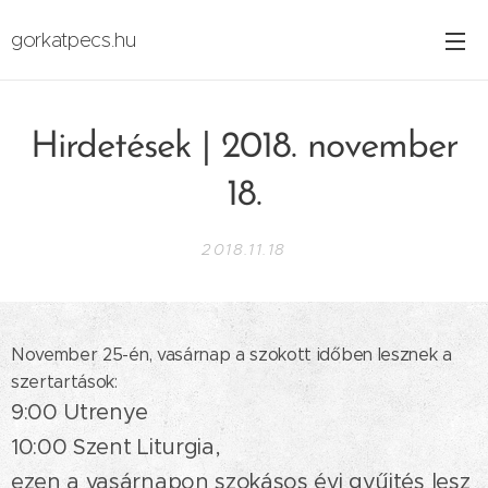
gorkatpecs.hu
Hirdetések | 2018. november
18.
2018.11.18
November 25-én, vasárnap a szokott időben lesznek a
szertartások:
9:00 Utrenye
10:00 Szent Liturgia,
ezen a vasárnapon szokásos évi gyűjtés lesz