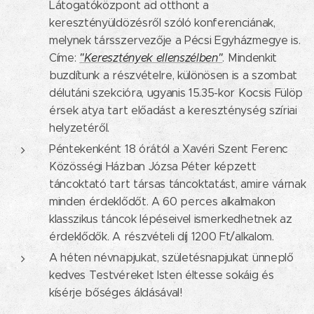
Látogatóközpont ad otthont a
keresztényüldözésről szóló konferenciának,
melynek társszervezője a Pécsi Egyházmegye is.
Címe:
"Keresztények ellenszélben"
. Mindenkit
buzdítunk a részvételre, különösen is a szombat
délutáni szekcióra, ugyanis 15.35-kor Kocsis Fülöp
érsek atya tart előadást a kereszténység szíriai
helyzetéről.
Péntekenként 18 órától a Xavéri Szent Ferenc
Közösségi Házban Józsa Péter képzett
táncoktató tart társas táncoktatást, amire várnak
minden érdeklődőt. A 60 perces alkalmakon
klasszikus táncok lépéseivel ismerkedhetnek az
érdeklődők. A részvételi díj 1200 Ft/alkalom.
A héten névnapjukat, születésnapjukat ünneplő
kedves Testvéreket Isten éltesse sokáig és
kísérje bőséges áldásával!