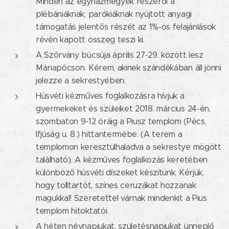
Minden az egyházmegyék részéről a
plébániáknak, parókiáknak nyújtott anyagi
támogatás jelentős részét az 1%-os felajánlások
révén kapott összeg teszi ki.
A Szórvány búcsúja április 27-29. között lesz
Máriapócson. Kérem, akinek szándékában áll jönni
jelezze a sekrestyében.
Húsvéti kézműves foglalkozásra hívjuk a
gyermekeket és szüleiket 2018. március 24-én,
szombaton 9-12 óráig a Piusz templom (Pécs,
Ifjúság u. 8.) hittantermébe. (A terem a
templomon keresztülhaladva a sekrestye mögött
található). A kézműves foglalkozás keretében
különböző húsvéti díszeket készítünk. Kérjük,
hogy tolltartót, színes ceruzákat hozzanak
magukkal! Szeretettel várnak mindenkit a Pius
templom hitoktatói.
A héten névnapjukat, születésnapjukat ünneplő