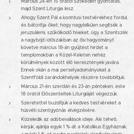
Március 24-én 15 órától Szökéden gyóntatás,
majd Szent Liturgia lesz.
Ahogy Szent Pál a korintusi testvérekhez fordul,
és bátorítja őket, hogy nagylelkűen segítsék a
jeruzsálemi, szűkölködő híveket, úgy a Szentszék
a nagyböjti időszakban az ősi hagyományt
követve március 18-án gyűjtést hirdet a
templomokban a Közel-Keleten nehéz
körülmények között élő keresztények javára.
Ennek okán a mai perselyadományokat a
Szentföldi zarándokhelyek részére továbbítjuk.
Március 21-én szerdán és 23-án pénteken, este
18 órától Előszenteltek Liturgiáját végezzük.
Szeretettel buzdítjuk a kedves testvéreket a
húsvéti szentgyónás elvégzésére.
Közeledik az adóbevallások ideje. Aki teheti,
kérjük, ajánlja egyik 1 %-át a Katolikus Egyháznak,