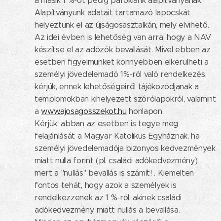
a másik 1 %-ot pedig parókiánk alapítványának.
Alapítványunk adatait tartamazó lapocskát
helyeztünk el az újságosasztalkán, mely elvihető.
Az idei évben is lehetőség van arra, hogy a NAV
készítse el az adózók bevallását. Mivel ebben az
esetben figyelmünket könnyebben elkerülheti a
személyi jövedelemadó 1%-ról való rendelkezés,
kérjük, ennek lehetőségeiről tájékozódjanak a
templomokban kihelyezett szórólapokról, valamint
a
www.ajosagosszekot.hu
honlapon.
Kérjük, abban az esetben is tegye meg
felajánlását a Magyar Katolikus Egyháznak, ha
személyi jövedelemadója bizonyos kedvezmények
miatt nulla forint (pl. családi adókedvezmény),
mert a "nullás" bevallás is számít! . Kiemelten
fontos tehát, hogy azok a személyek is
rendelkezzenek az 1 %-ról, akinek családi
adókedvezmény miatt nullás a bevallása.