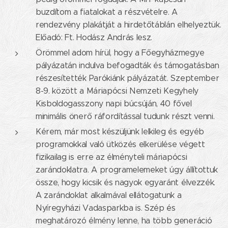
buzdítom a fiatalokat a részvételre. A
rendezvény plakátját a hirdetőtáblán elhelyeztük.
Előadó: Ft. Hodász András lesz.
Örömmel adom hírül, hogy a Főegyházmegye
pályázatán indulva befogadták és támogatásban
részesítették Parókiánk pályázatát. Szeptember
8-9. között a Máriapócsi Nemzeti Kegyhely
Kisboldogasszony napi búcsúján, 40 fővel
minimális önerő ráfordítással tudunk részt venni.
Kérem, már most készüljünk lelkileg és egyéb
programokkal való ütközés elkerülése végett
fizikailag is erre az élményteli máriapócsi
zarándoklatra. A programelemeket úgy állítottuk
össze, hogy kicsik és nagyok egyaránt élvezzék.
A zarándoklat alkalmával ellátogatunk a
Nyíregyházi Vadasparkba is. Szép és
meghatározó élmény lenne, ha több generáció