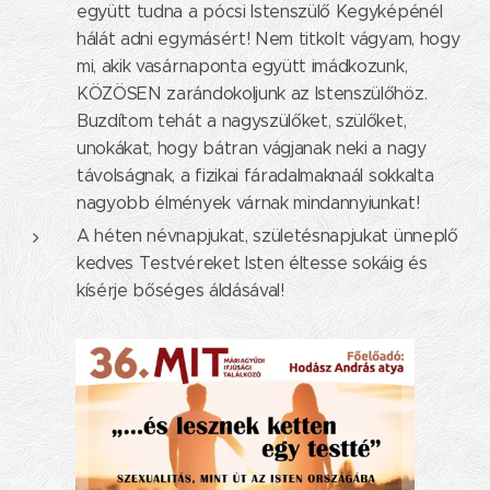
együtt tudna a pócsi Istenszülő Kegyképénél
hálát adni egymásért! Nem titkolt vágyam, hogy
mi, akik vasárnaponta együtt imádkozunk,
KÖZÖSEN zarándokoljunk az Istenszülőhöz.
Buzdítom tehát a nagyszülőket, szülőket,
unokákat, hogy bátran vágjanak neki a nagy
távolságnak, a fizikai fáradalmaknaál sokkalta
nagyobb élmények várnak mindannyiunkat!
A héten névnapjukat, születésnapjukat ünneplő
kedves Testvéreket Isten éltesse sokáig és
kísérje bőséges áldásával!