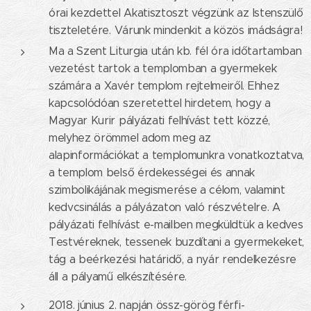
órai kezdettel Akatisztoszt végzünk az Istenszülő
tiszteletére. Várunk mindenkit a közös imádságra!
Ma a Szent Liturgia után kb. fél óra időtartamban
vezetést tartok a templomban a gyermekek
számára a Xavér templom rejtelmeiről. Ehhez
kapcsolódóan szeretettel hirdetem, hogy a
Magyar Kurir pályázati felhívást tett közzé,
melyhez örömmel adom meg az
alapinformációkat a templomunkra vonatkoztatva,
a templom belső érdekességei és annak
szimbolikájának megismerése a célom, valamint
kedvcsinálás a pályázaton való részvételre. A
pályázati felhívást e-mailben megküldtük a kedves
Testvéreknek, tessenek buzdítani a gyermekeket,
tág a beérkezési határidő, a nyár rendelkezésre
áll a pályamű elkészítésére.
2018. június 2. napján össz-görög férfi-