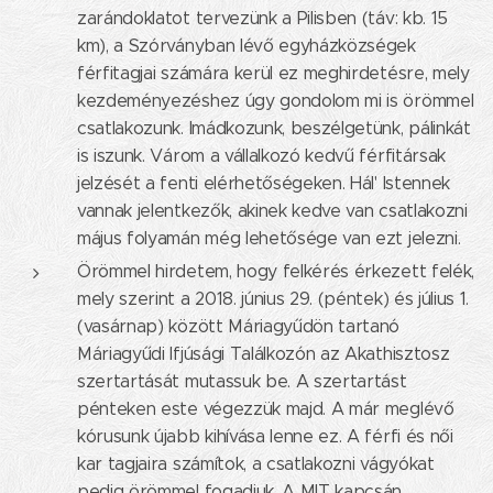
zarándoklatot tervezünk a Pilisben (táv: kb. 15
km), a Szórványban lévő egyházközségek
férfitagjai számára kerül ez meghirdetésre, mely
kezdeményezéshez úgy gondolom mi is örömmel
csatlakozunk. Imádkozunk, beszélgetünk, pálinkát
is iszunk. Várom a vállalkozó kedvű férfitársak
jelzését a fenti elérhetőségeken. Hál' Istennek
vannak jelentkezők, akinek kedve van csatlakozni
május folyamán még lehetősége van ezt jelezni.
Örömmel hirdetem, hogy felkérés érkezett felék,
mely szerint a 2018. június 29. (péntek) és július 1.
(vasárnap) között Máriagyűdön tartanó
Máriagyűdi Ifjúsági Találkozón az Akathisztosz
szertartását mutassuk be. A szertartást
pénteken este végezzük majd. A már meglévő
kórusunk újabb kihívása lenne ez. A férfi és női
kar tagjaira számítok, a csatlakozni vágyókat
pedig örömmel fogadjuk. A MIT kapcsán