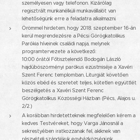
személyesen vagy telefonon. Kizárólag
regisztrált munkanélküli munkavállalót van
lehetőségünk erre a feladatra alkalmazni.
Örömmel hirdetem, hogy 2018. szeptember 16-án
kerül megrendezésre a Pécsi Görögkatolikus
Parókia híveinek családi napja, melynek
programtervezete a következő:
10:00 órától Főtisztelendő Bodogán László
hajdúböszörményi parókus ezüstmiséje a Xavéri
Szent Ferenc templomban, Liturgiát követően
közös ebéd és szeretet teljes, kötetlen együttlét
beszélgetés a Xavéri Szent Ferenc
Görögkatolikus Közösségi Házban (Pécs, Alajos u.
2/2.)
A korábban hirdetetteknek megfelelően kérem a
kedves Testvéreket, hogy Varga Jánosnál a
sekrestyében iratkozzanak fel, akiknek van
részvételi szándékuk egyházközségünk