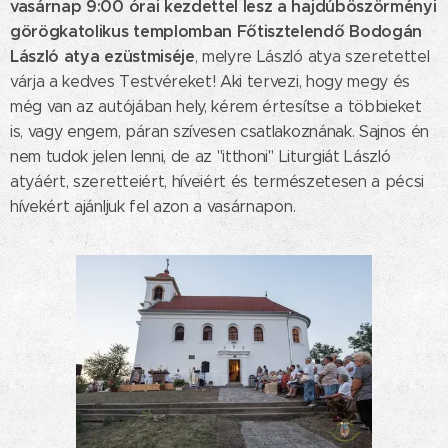
vasárnap 9:00
órai kezdettel lesz a hajdúböszörményi
görögkatolikus templomban
Főtisztelendő Bodogán
László atya ezüstmiséje
, melyre László atya szeretettel
várja a kedves Testvéreket! Aki tervezi, hogy megy és
még van az autójában hely, kérem értesítse a többieket
is, vagy engem, páran szívesen csatlakoznának. Sajnos én
nem tudok jelen lenni, de az "itthoni" Liturgiát László
atyáért, szeretteiért, híveiért és természetesen a pécsi
hívekért ajánljuk fel azon a vasárnapon.