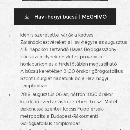
Havi-hegyi búcsú | MEGHÍVÓ
Idén is szeretettel várják a kedves
Zarándoktestvéreket a Havi-hegyre az augusztus
4-5. napokon tartandó Havas Boldogasszony-
búcsúra, melynek részletes programja
honlapunkon és a hirdetőtáblán megtalálható.
A búcsú keretében 21.00 órakor görögkatolikus
Szent Liturgiát mutatunk be a Havi-hegyi
templomban.
2018. augusztus 06-án, hétfőn 10:30 órakor
kezdődő szertartás keretében Troszt Mátét
diakónussá szenteli Kocsis Fülöp érsek-
metropolita a Budapest-Rákosmenti
Görögkatolikus templomban.