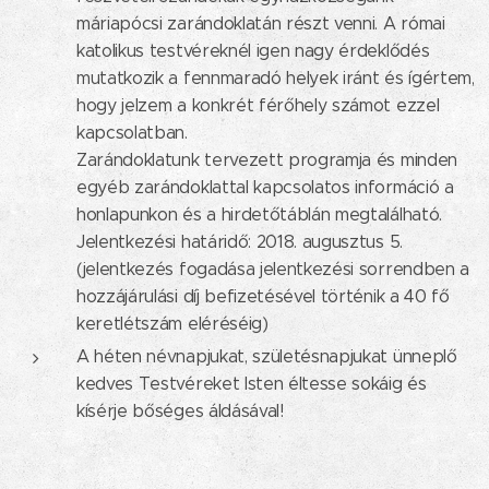
máriapócsi zarándoklatán részt venni. A római
katolikus testvéreknél igen nagy érdeklődés
mutatkozik a fennmaradó helyek iránt és ígértem,
hogy jelzem a konkrét férőhely számot ezzel
kapcsolatban.
Zarándoklatunk tervezett programja és minden
egyéb zarándoklattal kapcsolatos információ a
honlapunkon és a hirdetőtáblán megtalálható.
Jelentkezési határidő: 2018. augusztus 5.
(jelentkezés fogadása jelentkezési sorrendben a
hozzájárulási díj befizetésével történik a 40 fő
keretlétszám eléréséig)
A héten névnapjukat, születésnapjukat ünneplő
kedves Testvéreket Isten éltesse sokáig és
kísérje bőséges áldásával!