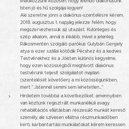
Imádkozzunk közösen, hogy leendő diakónusunk
Isten jó és hű szolgája legyen!
Aki szeretne jönni a diakónus-szentelésre kérem,
2018. augusztus 1. napjáig jelezze felém, hogy
megszervezhessük az utazást. Különleges és
szép alkalom, annál is inkább, mivel a jelenleg
Rákosmentén szolgáló parókus Gulybán Gergely
atya is ezer szállal kötődik Pécshez és a kedves
Testvérekhez és a Jóisten különös kegyelme,
hogy ezen közösségből meghívott diakónus
testvérünk teljesít szolgálatot majdan
(szentelését követően) a mi közösségünkben,
mert "...Istennél semmi sem lehetetlen..."
Hirdetem továbbá a következőket: amennyiben
van köztünk regisztrált munkanélküli avagy
rehabilitációs ellátásban részesülő munkát kereső
személy, aki szívesen ellátna részmunkaidőben
kerti, karbantartási munkálatokat kérem keressen