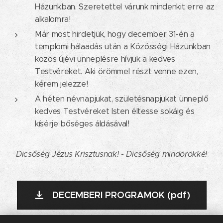
Házunkban. Szeretettel várunk mindenkit erre az
alkalomra!
Már most hirdetjük, hogy december 31-én a
templomi hálaadás után a Közösségi Házunkban
közös újévi ünneplésre hívjuk a kedves
Testvéreket. Aki örömmel részt venne ezen,
kérem jelezze!
A héten névnapjukat, születésnapjukat ünneplő
kedves Testvéreket Isten éltesse sokáig és
kísérje bőséges áldásával!
Dicsőség Jézus Krisztusnak! - Dicsőség mindörökké!
DECEMBERI PROGRAMOK (pdf)