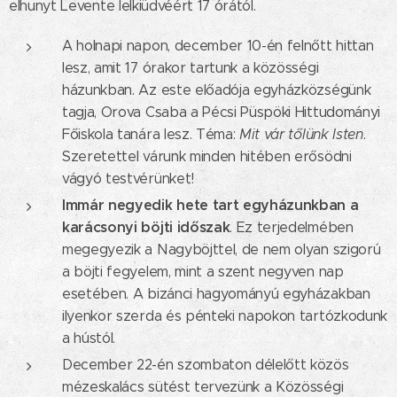
elhunyt Levente lelkiüdvéért 17 órától.
A holnapi napon, december 10-én felnőtt hittan
lesz, amit 17 órakor tartunk a közösségi
házunkban. Az este előadója egyházközségünk
tagja, Orova Csaba a Pécsi Püspöki Hittudományi
Főiskola tanára lesz. Téma:
Mit vár tőlünk Isten
.
Szeretettel várunk minden hitében erősödni
vágyó testvérünket!
Immár negyedik hete tart egyházunkban a
karácsonyi böjti időszak
. Ez terjedelmében
megegyezik a Nagyböjttel, de nem olyan szigorú
a böjti fegyelem, mint a szent negyven nap
esetében. A bizánci hagyományú egyházakban
ilyenkor szerda és pénteki napokon tartózkodunk
a hústól.
December 22-én szombaton délelőtt közös
mézeskalács sütést tervezünk a Közösségi